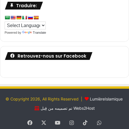
Traduire:
Powered by
Translate
Retrouvez-nous sur Facebook
© Copyright 2026, All Rights Reserved |
LumièreIslamique
تم تصميمه من قِبل Webs2Host
Facebook
X
YouTube
Instagram
TikTok
WhatsApp