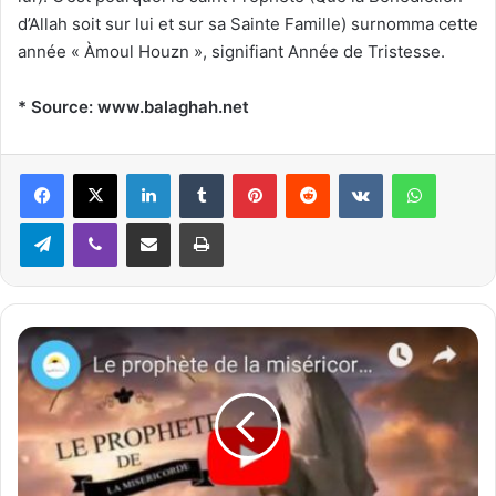
d’Allah soit sur lui et sur sa Sainte Famille) surnomma cette
année « Àmoul Houzn », signifiant Année de Tristesse.
* Source: www.balaghah.net
Linkedin
Tumblr
Pinterest
Reddit
VKontakte
WhatsApp
Telegram
Viber
Partager par email
Imprimer
L
e
p
r
o
p
h