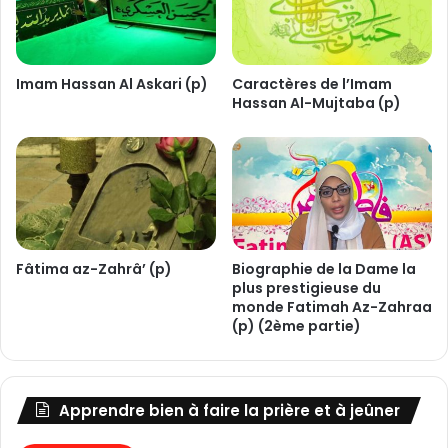
g
i
o
n
Imam Hassan Al Askari (p)
Caractères de l’Imam
Hassan Al-Mujtaba (p)
Fâtima az-Zahrâ’ (p)
Biographie de la Dame la
plus prestigieuse du
monde Fatimah Az-Zahraa
(p) (2ème partie)
Apprendre bien à faire la prière et à jeûner