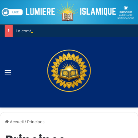
Le combat contre son âme
Menu
Accueil
/
Principes