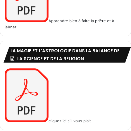
t
s
i
c
o
i
n
e
Apprendre bien à faire la prière et à
d
n
jeûner
e
c
l
e
’
s
LA MAGIE ET L’ASTROLOGIE DANS LA BALANCE DE
a
v
LA SCIENCE ET DE LA RELIGION
e
n
i
r
cliquez ici s'il vous plait