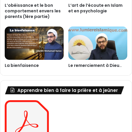
p
a
L’obéissance et le bon
L’art de l’écoute en Islam
o
comportement envers les
et en psychologie
f
parents (1ère partie)
n
o
s
i
a
r
b
e
i
n
l
c
i
o
t
n
La bienfaisence
Le remerciement à Dieu..
é
t
e
r
t
e
c
l
Apprendre bien à faire la prière et à jeûner
o
e
n
s
s
n
t
e
r
u
u
r
c
o