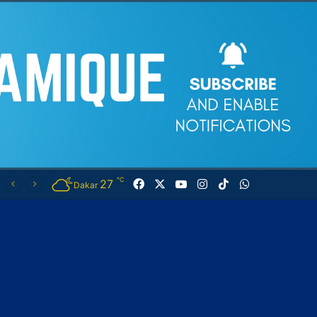
℃
27
Facebook
X
YouTube
Instagram
TikTok
WhatsApp
Dakar