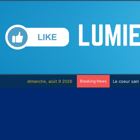
dimanche, août 9 2026
Breaking News
Le combat co