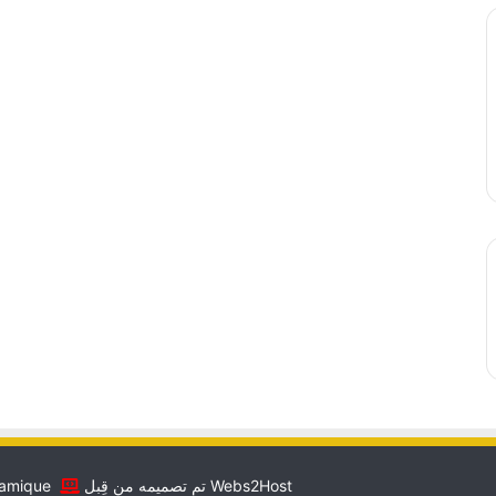
lamique
تم تصميمه من قِبل Webs2Host