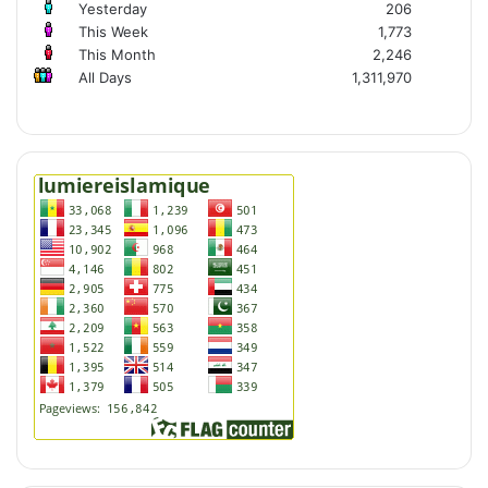
Yesterday
206
This Week
1,773
This Month
2,246
All Days
1,311,970