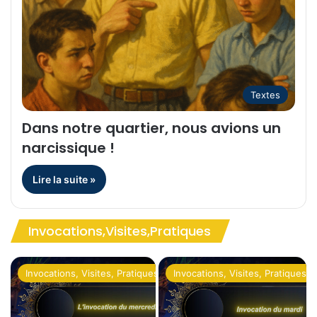
Textes
Dans notre quartier, nous avions un
narcissique !
Lire la suite »
Invocations,Visites,Pratiques
ues
Invocations, Visites, Pratiques
Invocations, Visites, Pratiques