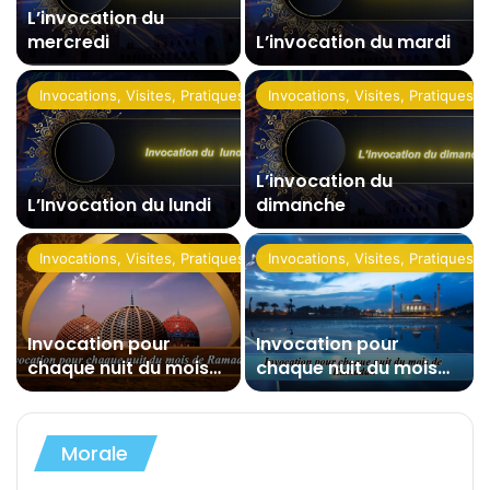
L’invocation du
mercredi
L’invocation du mardi
ues
Invocations, Visites, Pratiques
Invocations, Visites, Pratiques
L’invocation du
L’Invocation du lundi
dimanche
ues
Invocations, Visites, Pratiques
Invocations, Visites, Pratiques
Invocation pour
Invocation pour
chaque nuit du mois
chaque nuit du mois
de Ramadan (01)
de Ramadan (03)
Morale