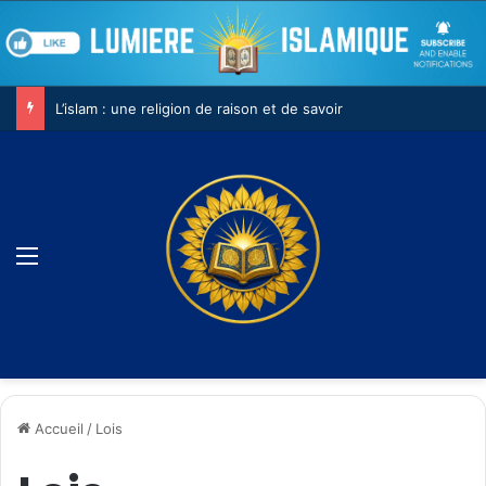
L’islam : une religion de raison et de savoir
Menu
Accueil
/
Lois