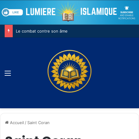
Le combat contre son âme
Menu
Accueil
/
Saint Coran