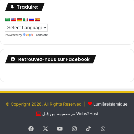
Traduire:
Powered by
Translate
Retrouvez-nous sur Facebook
© Copyright 2026, All Rights Reserved |
LumièreIslamique
تم تصميمه من قِبل Webs2Host
Facebook
X
YouTube
Instagram
TikTok
WhatsApp