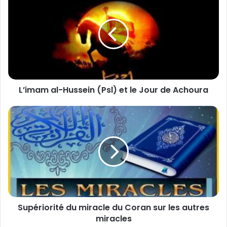
’
i
m
a
m
a
l
-
L’imam al-Hussein (Psl) et le Jour de Achoura
H
u
s
S
s
u
e
p
i
é
n
r
(
i
P
o
s
r
l
i
Supériorité du miracle du Coran sur les autres
)
t
e
miracles
é