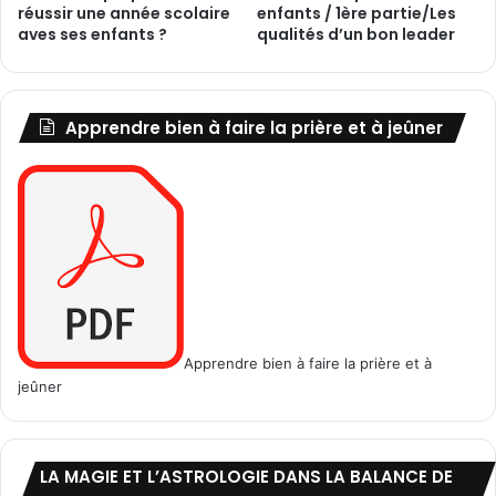
réussir une année scolaire
enfants / 1ère partie/Les
a
aves ses enfants ?
qualités d’un bon leader
u
t
r
e
Apprendre bien à faire la prière et à jeûner
s
m
i
r
a
c
l
e
s
Apprendre bien à faire la prière et à
jeûner
LA MAGIE ET L’ASTROLOGIE DANS LA BALANCE DE