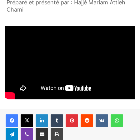
Préparé et présenté par : Hajjé Mariam Attieh
Chami
Linkedin
Tumblr
Pinterest
Reddit
VKontakte
WhatsApp
Telegram
Viber
Partager par email
Imprimer