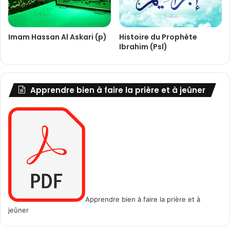
o
h
a
Imam Hassan Al Askari (p)
Histoire du Prophète
m
Ibrahim (Psl)
a
d
(
p
Apprendre bien à faire la prière et à jeûner
s
l
f
)
/
1
è
r
e
p
Apprendre bien à faire la prière et à
a
jeûner
r
t