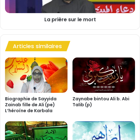
e
e
m
s
e
La prière sur le mort
u
n
r
t
l
d
e
u
Articles similaires
m
N
o
o
r
b
t
l
e
P
r
o
Biographie de Sayyida
Zaynabe bintou Ali b. Abi
p
Zainab fille de Ali (pe)
Talib (p)
L’héroïne de Karbala
h
è
t
e
M