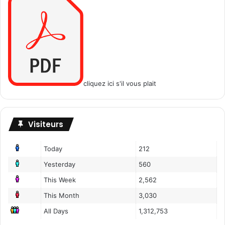
s
o
c
i
é
t
é
?
cliquez ici s'il vous plait
Visiteurs
Today
212
Yesterday
560
This Week
2,562
This Month
3,030
All Days
1,312,753