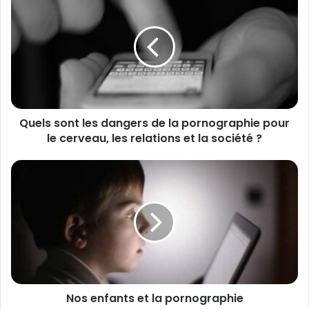
u
e
l
s
s
o
n
t
Quels sont les dangers de la pornographie pour
l
le cerveau, les relations et la société ?
e
s
d
N
a
o
n
s
g
e
e
n
r
f
s
a
d
n
e
t
l
Nos enfants et la pornographie
s