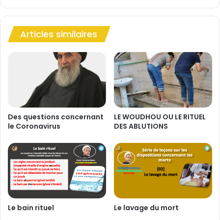
a
e
p
t
o
l
r
Articles similaires
a
n
p
o
o
g
r
r
n
a
o
p
g
h
r
i
a
Des questions concernant
LE WOUDHOU OU LE RITUEL
e
le Coronavirus
DES ABLUTIONS
p
p
h
o
i
u
e
r
l
e
c
Le bain rituel
Le lavage du mort
e
r