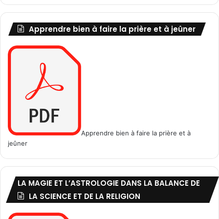
v
e
Apprendre bien à faire la prière et à jeûner
a
u
,
l
e
s
r
e
l
a
t
Apprendre bien à faire la prière et à
i
jeûner
o
n
s
LA MAGIE ET L’ASTROLOGIE DANS LA BALANCE DE
e
t
LA SCIENCE ET DE LA RELIGION
l
a