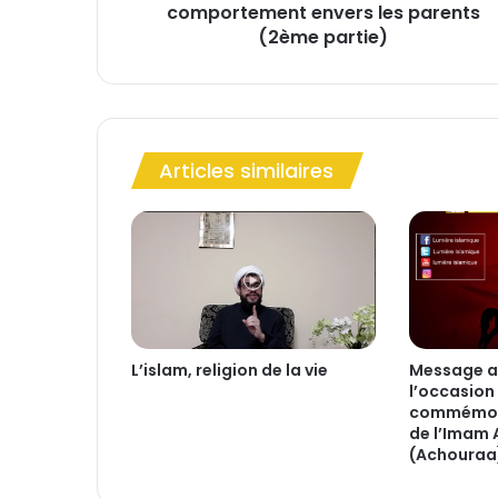
comportement envers les parents
c
e
(2ème partie)
e
t
l
e
b
Articles similaires
o
n
c
o
m
p
o
r
t
L’islam, religion de la vie
Message a
e
l’occasion 
m
commémora
e
de l’Imam 
(Achouraa
n
t