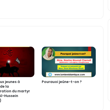
e
n
c
e
ux jeunes à
Pourauoi jeûne-t-on ?
de la
tion du martyr
Al-Hussein
)