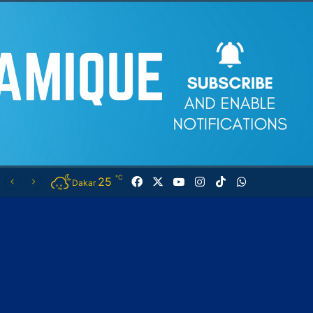
℃
25
Facebook
X
YouTube
Instagram
TikTok
WhatsApp
Dakar