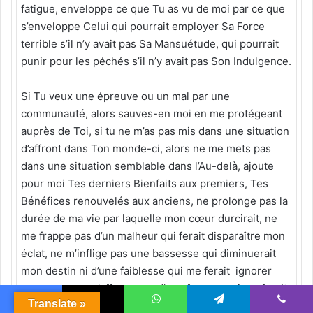
fatigue, enveloppe ce que Tu as vu de moi par ce que
s’enveloppe Celui qui pourrait employer Sa Force
terrible s’il n’y avait pas Sa Mansuétude, qui pourrait
punir pour les péchés s’il n’y avait pas Son Indulgence.
Si Tu veux une épreuve ou un mal par une
communauté, alors sauves-en moi en me protégeant
auprès de Toi, si tu ne m’as pas mis dans une situation
d’affront dans Ton monde-ci, alors ne me mets pas
dans une situation semblable dans l’Au-delà, ajoute
pour moi Tes derniers Bienfaits aux premiers, Tes
Bénéfices renouvelés aux anciens, ne prolonge pas la
durée de ma vie par laquelle mon cœur durcirait, ne
me frappe pas d’un malheur qui ferait disparaître mon
éclat, ne m’inflige pas une bassesse qui diminuerait
mon destin ni d’une faiblesse qui me ferait ignorer
mon rang, ne m’effraye pas d’une frayeur qui me ferait
Translate »
perdre espoir ni d’une peur qui me mettrait dans le