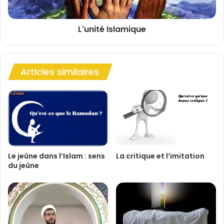
I
s
L'unité Islamique
l
a
m
i
Articles similaires
q
u
e
Le jeûne dans l’Islam : sens
La critique et l’imitation
du jeûne