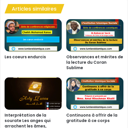
N
Articles similaires
u
i
t
D
e
L
a
M
i
Les coeurs endurcis
Observances et mérites de
la lecture du Coran
-
Sublime
C
h
a
’
a
b
a
n
Interprétation de la
Continuons à offrir de la
sourate Les anges qui
gratitude à ce corps
arrachent les âmes,