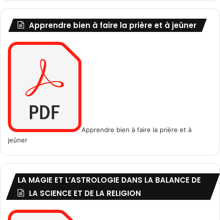
t
.
i
.
o
Apprendre bien à faire la prière et à jeûner
n
à
l
a
p
o
r
n
o
g
Apprendre bien à faire la prière et à
r
jeûner
a
p
h
i
LA MAGIE ET L’ASTROLOGIE DANS LA BALANCE DE
e
LA SCIENCE ET DE LA RELIGION