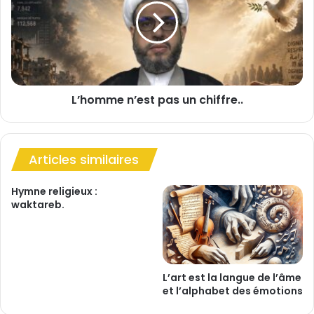
o
o
u
m
r
m
s
e
e
n
l
’
i
L’homme n’est pas un chiffre..
e
b
s
é
t
r
p
e
Articles similaires
a
r
s
d
u
Hymne religieux :
e
n
waktareb.
l
c
’
h
a
i
d
f
d
f
L’art est la langue de l’âme
i
et l’alphabet des émotions
r
c
e