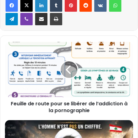
Telegram
Viber
Partager par email
Imprimer
F
e
u
i
l
l
e
d
e
Feuille de route pour se libérer de l’addiction à
r
la pornographie
o
u
t
L
e
’
p
h