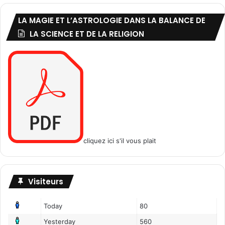
/
1
LA MAGIE ET L’ASTROLOGIE DANS LA BALANCE DE
è
LA SCIENCE ET DE LA RELIGION
r
e
p
a
r
t
i
e
cliquez ici s'il vous plait
Visiteurs
Today
80
Yesterday
560