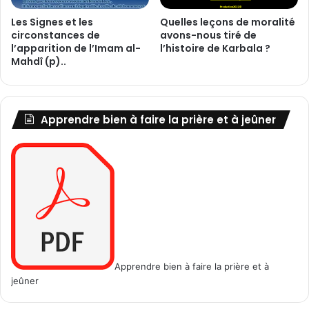
t
P
Les Signes et les
Quelles leçons de moralité
-
r
circonstances de
avons-nous tiré de
i
o
l’apparition de l’Imam al-
l’histoire de Karbala ?
l
p
Mahdî (p)..
?
h
è
t
e
Apprendre bien à faire la prière et à jeûner
M
o
h
a
m
a
d
(
p
s
Apprendre bien à faire la prière et à
l
jeûner
f
)