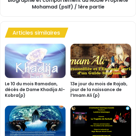
Biographie et comportement du Noble Prophète
n
Mohamad (pslf) / 1ère partie
e
(
t
p
c
)
o
,
Articles similaires
m
e
p
t
o
q
r
u
t
e
e
r
m
e
e
p
n
Le 10 du mois Ramadan,
13e jour du mois de Rajab,
r
décès de Dame Khadija Al-
jour de la naissance de
t
Kobra(p)
l’Imam Ali (p)
é
d
s
u
e
N
n
o
t
b
e
l
-
e