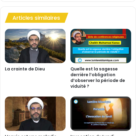
s
a
d
u
e
t
Articles similaires
l
p
a
a
m
s
o
u
r
t
a
i
l
l
e
i
La crainte de Dieu
Quelle est la sagesse
s
derrière l’obligation
d’observer la période de
e
viduité ?
r
l
e
s
e
n
f
a