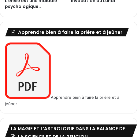
L’envie est une maladie
Invocation du Lundi
n
psychologique..
t
s
d
a
Apprendre bien à faire la prière et à jeûner
n
s
l
e
s
p
r
o
b
l
Apprendre bien à faire la prière et à
è
jeûner
m
e
s
d
LA MAGIE ET L’ASTROLOGIE DANS LA BALANCE DE
u
LA SCIENCE ET DE LA RELIGION
c