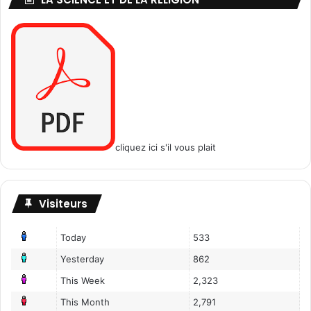
o
u
p
l
e
?
/
L
e
s
cliquez ici s'il vous plait
e
n
f
Visiteurs
a
n
t
Today
533
s
Yesterday
862
s
o
This Week
2,323
n
This Month
2,791
t