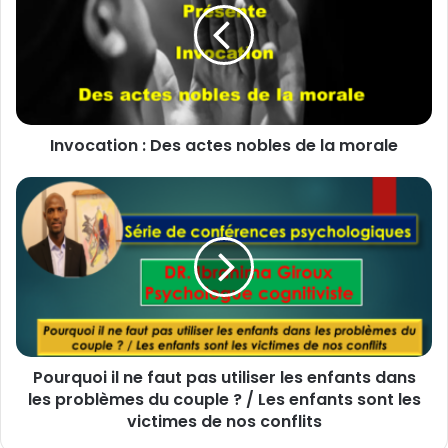
o
c
a
t
i
o
Invocation : Des actes nobles de la morale
n
:
D
P
e
o
s
u
a
r
c
q
t
u
e
o
s
i
n
i
Pourquoi il ne faut pas utiliser les enfants dans
o
l
b
les problèmes du couple ? / Les enfants sont les
n
l
e
victimes de nos conflits
e
f