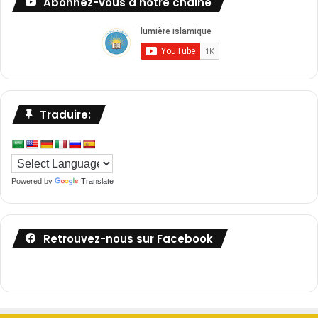
Abonnez-vous à notre chaîne
i
t
s
Traduire:
Powered by
Translate
Retrouvez-nous sur Facebook