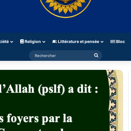
iété
Religion
Littérature et pensée
Bloc
Rechercher