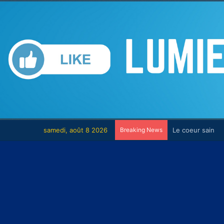
samedi, août 8 2026
Breaking News
Le combat cont