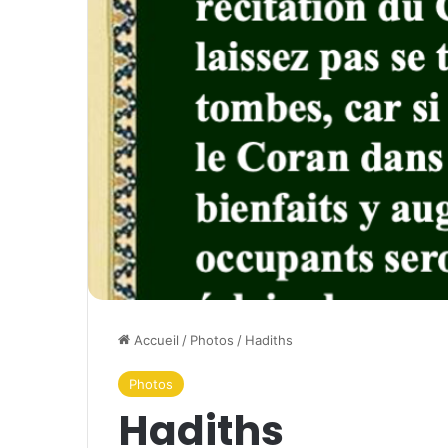
Accueil
/
Photos
/
Hadiths
Photos
Hadiths