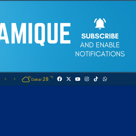
℃
28
Facebook
X
YouTube
Instagram
TikTok
WhatsApp
Dakar