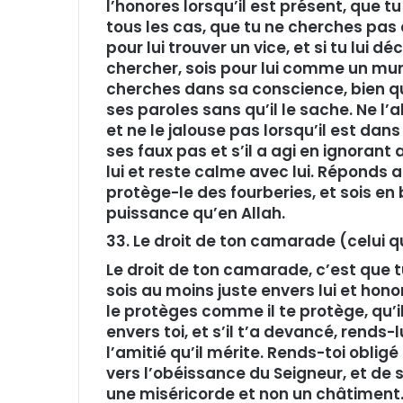
l’honores lorsqu’il est présent, que tu
tous les cas, que tu ne cherches pas 
pour lui trouver un vice, et si tu lui d
chercher, sois pour lui comme un mur e
cherches dans sa conscience, bien qu
ses paroles sans qu’il le sache. Ne l’
et ne le jalouse pas lorsqu’il est dan
ses faux pas et s’il a agi en ignoran
lui et reste calme avec lui. Réponds 
protège-le des fourberies, et sois en b
puissance qu’en Allah.
33. Le droit de ton camarade (celui
Le droit de ton camarade, c’est que tu 
sois au moins juste envers lui et hono
le protèges comme il te protège, qu’
envers toi, et s’il t’a devancé, rends-
l’amitié qu’il mérite. Rends-toi obligé 
vers l’obéissance du Seigneur, et de 
une miséricorde et non un châtiment. 