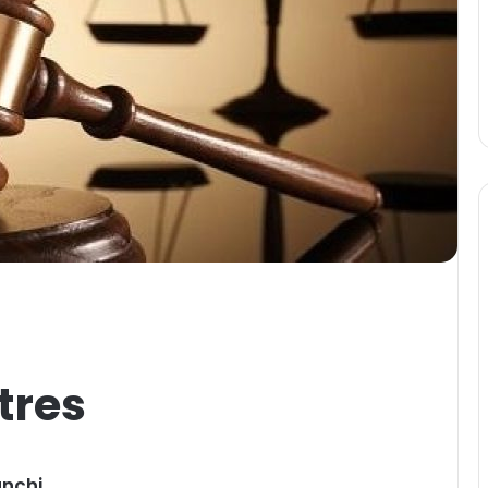
tres
anchi