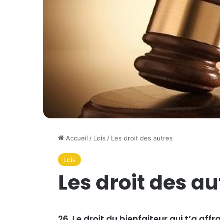
Accueil
/
Lois
/
Les droit des autres
Lois
Les droit des au
26. Le droit du bienfaiteur qui t’a affr