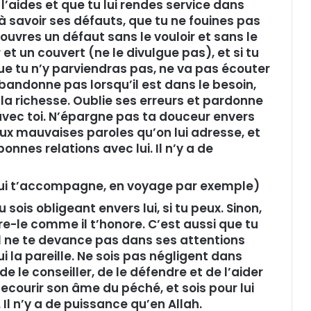
 l’aides et que tu lui rendes service dans
à savoir ses défauts, que tu ne fouines pas
écouvres un défaut sans le vouloir et sans le
t un couvert (ne le divulgue pas), et si tu
e tu n’y parviendras pas, ne va pas écouter
abandonne pas lorsqu’il est dans le besoin,
s la richesse. Oublie ses erreurs et pardonne
t avec toi. N’épargne pas ta douceur envers
aux mauvaises paroles qu’on lui adresse, et
onnes relations avec lui. Il n’y a de
 qui t’accompagne, en voyage par exemple)
sois obligeant envers lui, si tu peux. Sinon,
re-le comme il t’honore. C’est aussi que tu
il ne te devance pas dans ses attentions
lui la pareille. Ne sois pas négligent dans
de le conseiller, de le défendre et de l’aider
secourir son âme du péché, et sois pour lui
Il n’y a de puissance qu’en Allah.