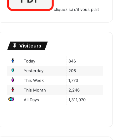
cliquez ici s'il vous plait
Visiteurs
Today
846
Yesterday
206
This Week
1,773
This Month
2,246
All Days
1,311,970