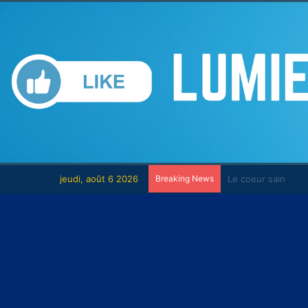
jeudi, août 6 2026
Breaking News
Le combat contre