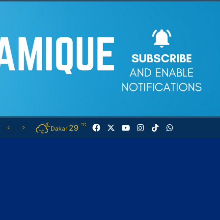
℃
29
Facebook
X
YouTube
Instagram
TikTok
WhatsApp
Dakar