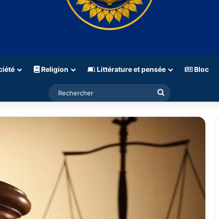
iété
Religion
Littérature et pensée
Bloc
Rechercher