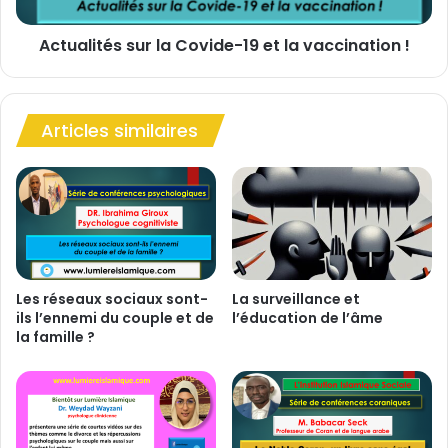
t
a
é
n
Actualités sur la Covide-19 et la vaccination !
s
t
s
s
u
?
r
(
Articles similaires
l
1
a
è
C
r
o
e
v
p
i
a
d
r
e
t
-
Les réseaux sociaux sont-
La surveillance et
i
ils l’ennemi du couple et de
l’éducation de l’âme
1
la famille ?
e
9
)
e
l
t
e
l
s
a
d
v