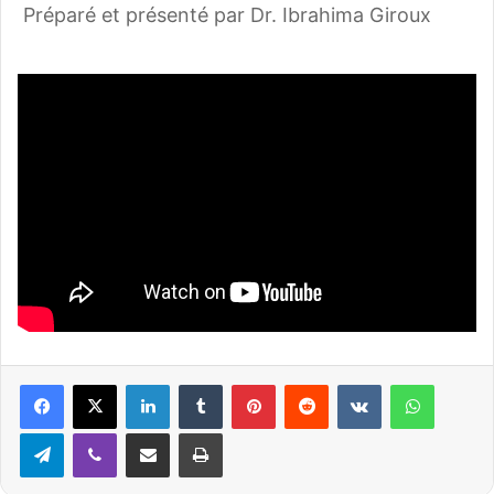
Préparé et présenté par Dr. Ibrahima Giroux
Linkedin
Tumblr
Pinterest
Reddit
VKontakte
WhatsApp
Telegram
Viber
Partager par email
Imprimer