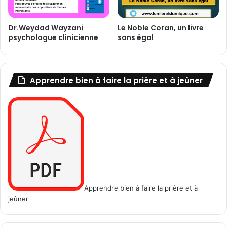
i
a
f
c
Dr.Weydad Wayzani
Le Noble Coran, un livre
f
c
psychologue clinicienne
sans égal
i
i
c
n
u
a
l
t
Apprendre bien à faire la prière et à jeûner
t
i
é
o
e
n
d
!
e
s
p
a
r
e
Apprendre bien à faire la prière et à
n
jeûner
t
s