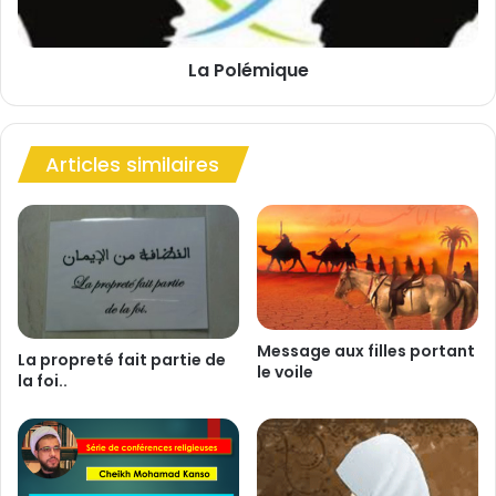
o
i
r
q
La Polémique
a
u
n
e
Articles similaires
Message aux filles portant
La propreté fait partie de
le voile
la foi..