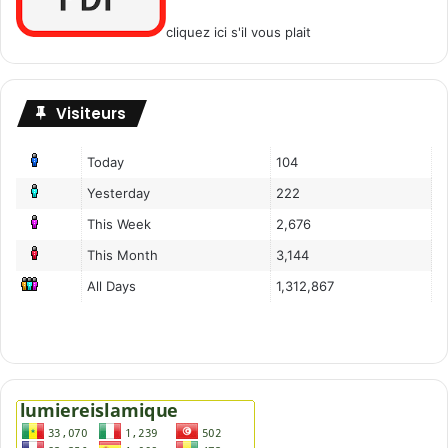
cliquez ici s'il vous plait
Visiteurs
Today
104
Yesterday
222
This Week
2,676
This Month
3,144
All Days
1,312,867