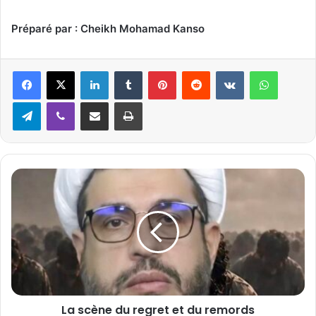
Préparé par : Cheikh Mohamad
Kanso
Linkedin
Tumblr
Pinterest
Reddit
VKontakte
WhatsApp
Telegram
Viber
Partager par email
Imprimer
L
a
s
c
è
n
e
d
u
La scène du regret et du remords
r