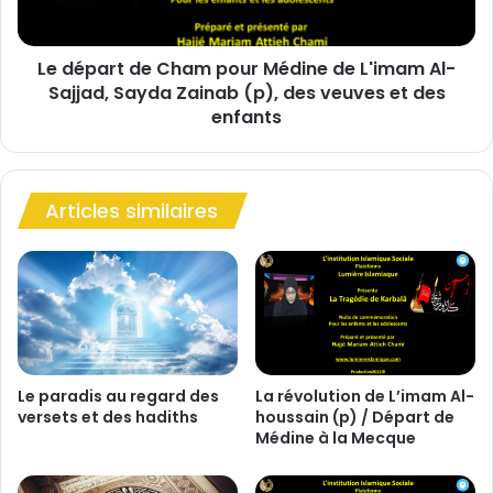
r
t
e
d
d
Le départ de Cham pour Médine de L'imam Al-
e
e
Sajjad, Sayda Zainab (p), des veuves et des
C
K
h
enfants
a
a
r
m
b
p
a
o
Articles similaires
l
u
a
r
e
M
t
é
l
d
e
i
d
n
é
e
Le paradis au regard des
La révolution de L’imam Al-
p
d
versets et des hadiths
houssain (p) / Départ de
a
Médine à la Mecque
e
r
L
t
'