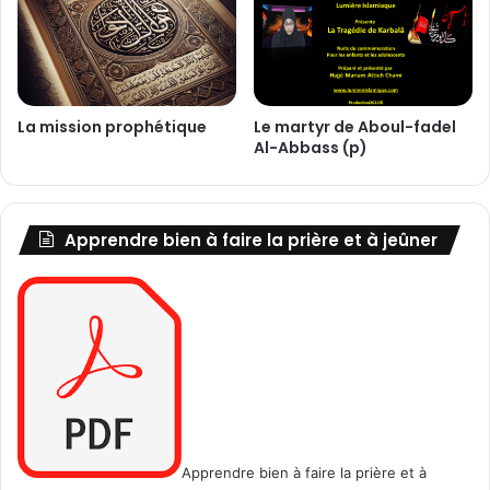
d
i
e
m
s
a
f
m
e
A
La mission prophétique
Le martyr de Aboul-fadel
m
l
Al-Abbass (p)
m
-
e
S
s
a
d
j
Apprendre bien à faire la prière et à jeûner
e
j
K
a
a
d
r
,
b
S
a
a
l
y
a
d
à
a
k
Z
u
Apprendre bien à faire la prière et à
a