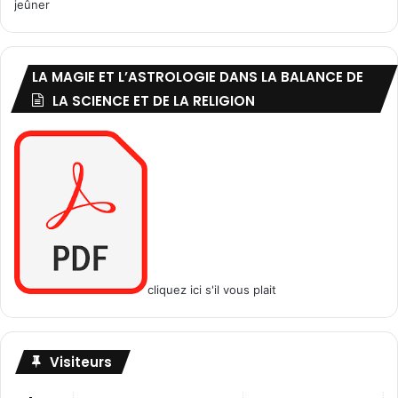
f
jeûner
i
a
n
a
b
LA MAGIE ET L’ASTROLOGIE DANS LA BALANCE DE
(
p
LA SCIENCE ET DE LA RELIGION
)
,
d
e
s
v
e
u
v
e
cliquez ici s'il vous plait
s
e
t
d
Visiteurs
e
s