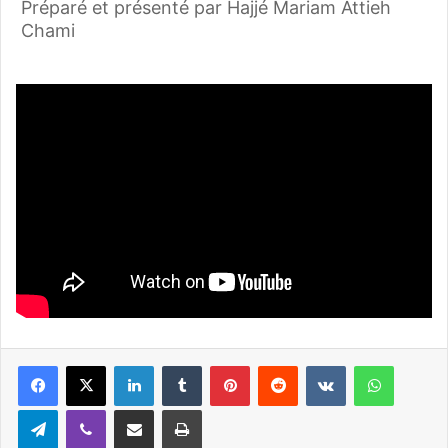
Préparé et présenté par Hajjé Mariam Attieh
Chami
Linkedin
Tumblr
Pinterest
Reddit
VKontakte
WhatsApp
Telegram
Viber
Partager par email
Imprimer