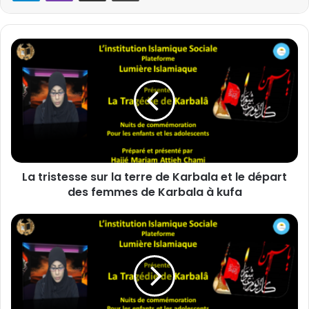
L
a
t
r
i
s
t
e
s
La tristesse sur la terre de Karbala et le départ
s
des femmes de Karbala à kufa
e
s
u
L
r
e
l
d
a
é
t
p
e
a
r
r