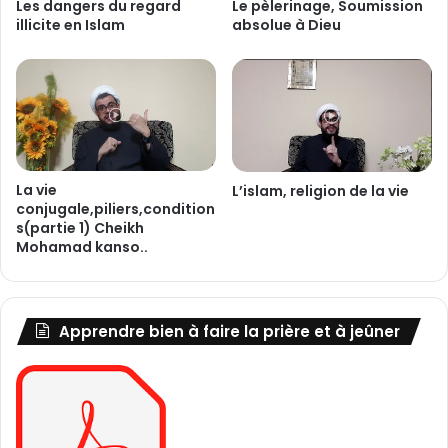
n
a
Les dangers du regard
Le pèlerinage, Soumission
t
illicite en Islam
absolue à Dieu
t
"
e
s
e
f
e
n
d
La vie
L’islam, religion de la vie
r
conjugale,piliers,condition
e
s(partie 1) Cheikh
(
Mohamad kanso..
A
l
-
i
Apprendre bien à faire la prière et à jeûner
n
f
i
t
a
r