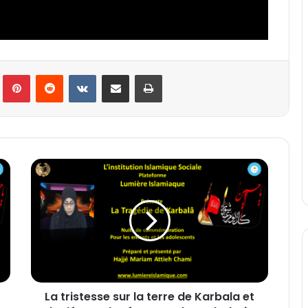
lr
Pinterest
Reddit
VKontakte
Partager par email
Imprimer
L
a
t
r
i
s
t
e
s
La tristesse sur la terre de Karbala et
s