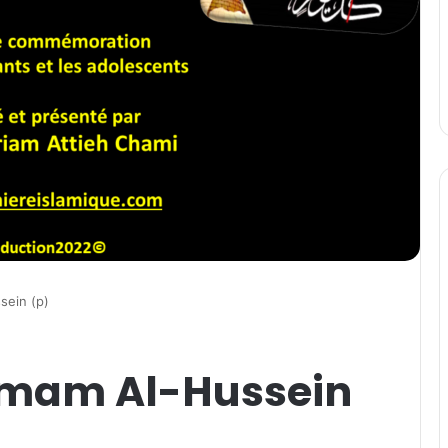
sein (p)
’imam Al-Hussein