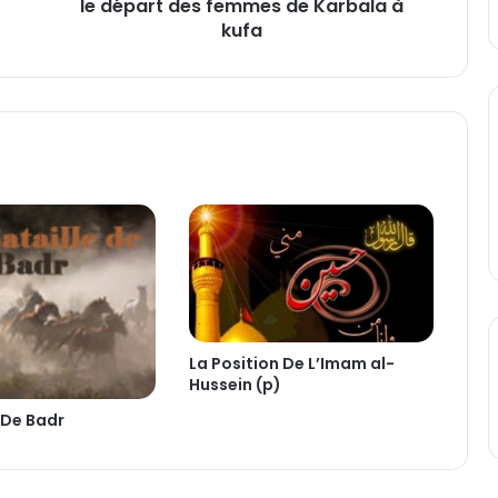
le départ des femmes de Karbala à
e
s
kufa
u
r
l
a
t
e
r
r
e
d
e
K
a
r
La Position De L’Imam al-
b
Hussein (p)
a
 De Badr
l
a
e
t