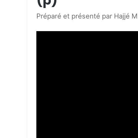
(p)
Préparé et présenté par Hajjé 