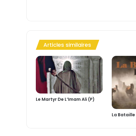
A
b
d
a
l
l
a
Articles similaires
h
A
l
-
R
a
d
i
e
Le Martyr De L’Imam Ali (P)
(
p
La Bataille
)