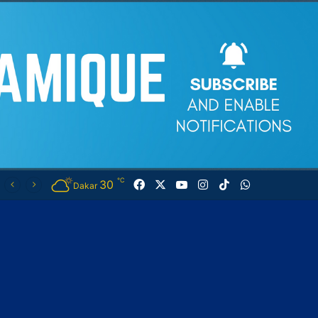
℃
30
Facebook
X
YouTube
Instagram
TikTok
WhatsApp
Dakar