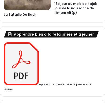
13e jour du mois de Rajab,
K
o
jour de la naissance de
a
u
l’Imam Ali (p)
r
La Bataille De Badr
s
b
s
a
a
l
i
a
Apprendre bien à faire la prière et à jeûner
n
!
(
p
)
Apprendre bien à faire la prière et à
jeûner