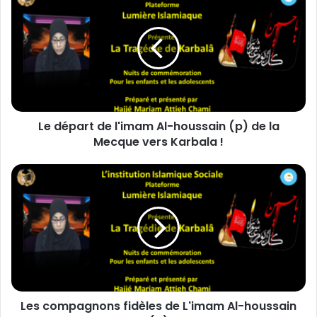
e
d
é
p
a
r
t
d
Le départ de l'imam Al-houssain (p) de la
e
Mecque vers Karbala !
l
'
i
L
m
e
a
s
m
c
A
o
l
m
-
p
h
a
o
g
u
Les compagnons fidèles de L'imam Al-houssain
n