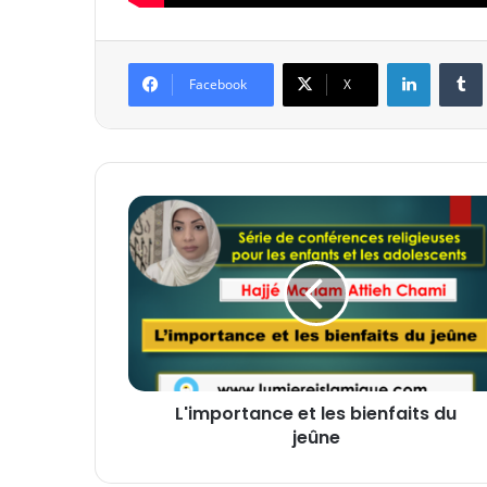
Linkedin
Tumb
Facebook
X
L
'
i
m
p
o
r
t
a
L'importance et les bienfaits du
n
jeûne
c
e
e