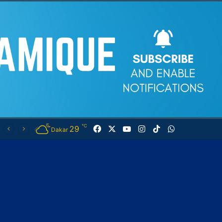
℃
29
Facebook
X
YouTube
Instagram
TikTok
WhatsApp
Dakar