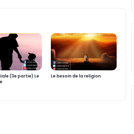
-
t
-
o
n
?
liale (3e partie) Le
Le besoin de la religion
re