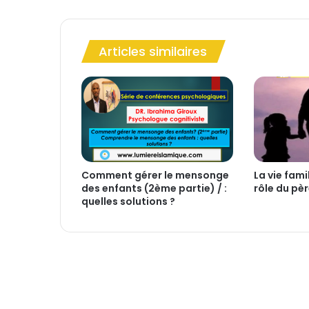
t
l
e
Articles similaires
s
b
i
e
n
f
a
i
t
Comment gérer le mensonge
La vie fami
s
des enfants (2ème partie) / :
rôle du pè
d
quelles solutions ?
u
j
e
û
n
e