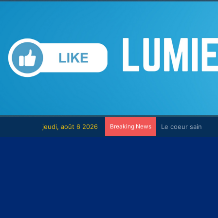
jeudi, août 6 2026
Breaking News
Le combat contre