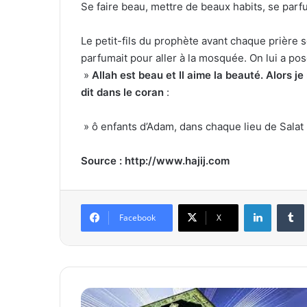
Se faire beau, mettre de beaux habits, se parf
Le petit-fils du prophète avant chaque prière se
parfumait pour aller à la mosquée. On lui a pos
»
Allah est beau et Il aime la beauté. Alors j
dit dans le coran
:
» ô enfants d’Adam, dans chaque lieu de Salat 
Source : http://www.hajij.com
Linkedin
Tumb
Facebook
X
L