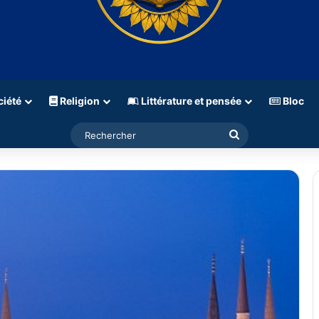
iété
Religion
Littérature et pensée
Bloc
Rechercher