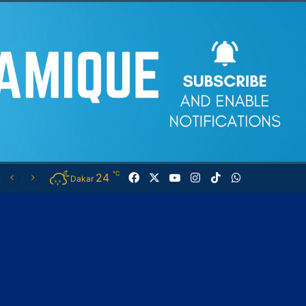
℃
24
Facebook
X
YouTube
Instagram
TikTok
WhatsApp
Dakar