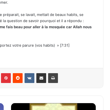
umer.
 préparait, se lavait, mettait de beaux habits, se
é la question de savoir pourquoi et il a répondu :
e me fais beau pour aller à la mosquée car Allah nous
portez votre parure (vos habits) » [7:31]
lr
Pinterest
Reddit
VKontakte
Partager par email
Imprimer
C