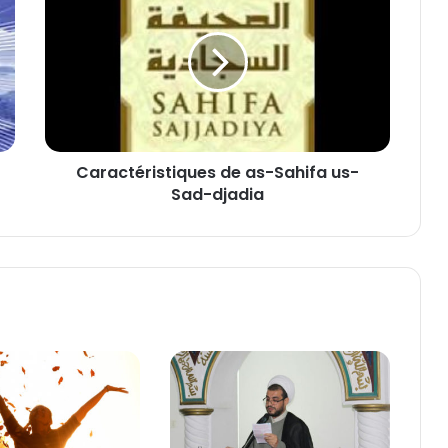
a
r
a
c
t
é
r
i
Caractéristiques de as-Sahifa us-
s
Sad-djadia
t
i
q
u
e
s
d
e
a
s
-
S
a