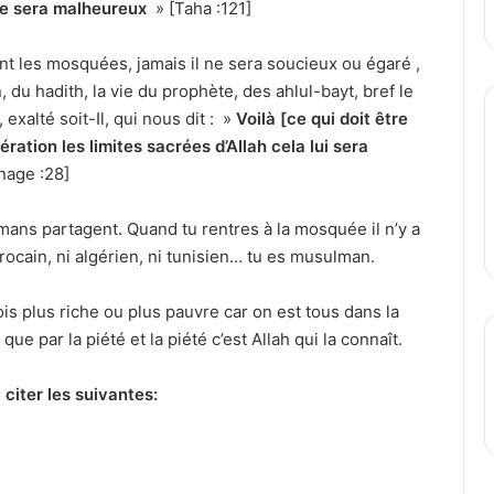
ne sera malheureux
» [Taha :121]
nt les mosquées, jamais il ne sera soucieux ou égaré ,
, du hadith, la vie du prophète, des ahlul-bayt, bref le
exalté soit-Il, qui nous dit : »
Voilà [ce qui doit être
ation les limites sacrées d’Allah cela lui sera
nage :28]
mans partagent. Quand tu rentres à la mosquée il n’y a
arocain, ni algérien, ni tunisien… tu es musulman.
ois plus riche ou plus pauvre car on est tous dans la
ue par la piété et la piété c’est Allah qui la connaît.
citer les suivantes: