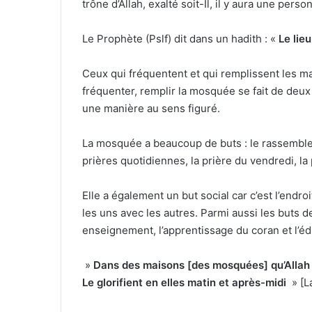
trône d’Allah, exalté soit-Il, il y aura une pe
Le Prophète (Pslf) dit dans un hadith : «
Le lie
Ceux qui fréquentent et qui remplissent les mais
fréquenter, remplir la mosquée se fait de deu
une manière au sens figuré.
La mosquée a beaucoup de buts : le rassemble
prières quotidiennes, la prière du vendredi, la p
Elle a également un but social car c’est l’end
les uns avec les autres. Parmi aussi les buts d
enseignement, l’apprentissage du coran et l’é
»
Dans des maisons [des mosquées] qu’Allah a
Le glorifient en elles matin et après-midi
» [L