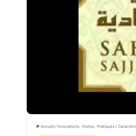
Accueil
/
Invocations, Visites, Pratiques
/
Caractéri