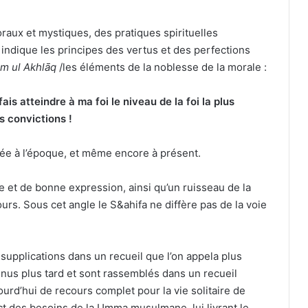
raux et mystiques, des pratiques spirituelles
 indique les principes des vertus et des perfections
m ul Akhlāq
/les éléments de la noblesse de la morale :
is atteindre à ma foi le niveau de la foi la plus
s convictions !
orée à l’époque, et même encore à présent.
e et de bonne expression, ainsi qu’un ruisseau de la
ours. Sous cet angle le S
&
ahifa ne diffère pas de
l
a voie
s supplications dans un recueil que l’on appela plus
nus plus tard et sont rassemblés dans un recueil
jourd’hui de recours complet pour la vie solitaire de
ct des besoins de la Umma musulmane, lui livrant le