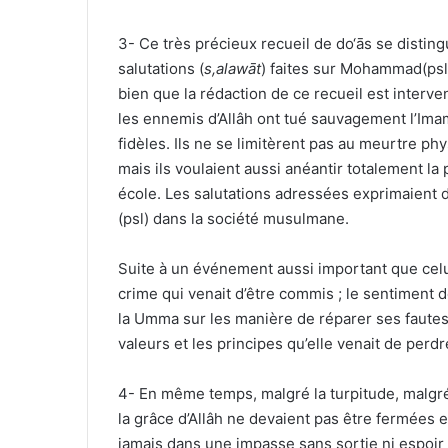
3- Ce très précieux recueil de do‘ās se distin
salutations (
s
,
alawāt
) faites sur Mohammad(psl
bien que la rédaction de ce recueil est interv
les ennemis d’Allâh ont tué sauvagement l’Imam 
fidèles. Ils ne se limitèrent pas au meurtre p
mais ils voulaient aussi anéantir totalement la
école. Les salutations adressées exprimaient 
(psl) dans la société musulmane.
Suite à un événement aussi important que celui 
crime qui venait d’être commis ; le sentiment d
la Umma sur les manière de réparer ses fautes
valeurs et les principes qu’elle venait de perdr
4- En même temps, malgré la turpitude, malgré 
la grâce d’Allâh ne devaient pas être fermées 
jamais dans une impasse sans sortie ni espoir d