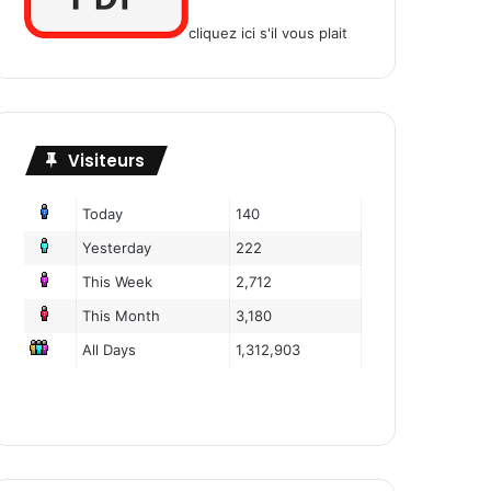
cliquez ici s'il vous plait
Visiteurs
Today
140
Yesterday
222
This Week
2,712
This Month
3,180
All Days
1,312,903