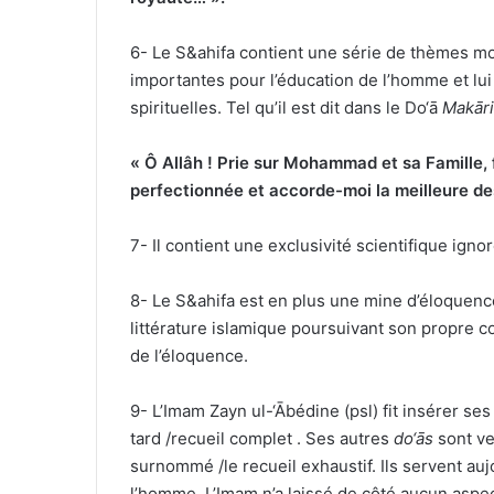
6- Le S
&
ahifa contient une série de thèmes mo
importantes pour l’éducation de l’homme et lui
spirituelles. Tel qu’il est dit dans le Do‘ā
Makāri
« Ô Allâh ! Prie sur Mohammad et sa Famille, fa
perfectionnée et accorde-moi la meilleure de
7- Il contient une exclusivité scientifique ign
8- Le S
&
ahifa est en plus une mine d’éloquenc
littérature islamique poursuivant son propre c
de l’éloquence.
9- L’Imam Zayn ul-‘Ābédine (psl) fit insérer se
tard
/recueil complet . Ses autres
do‘ās
sont ve
surnommé
/le recueil exhaustif. Ils servent au
l’homme. L’Imam n’a laissé de côté aucun aspe