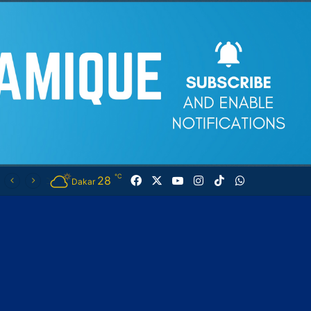
℃
28
Facebook
X
YouTube
Instagram
TikTok
WhatsApp
Dakar