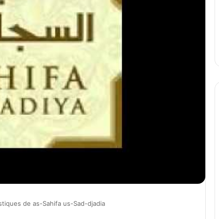
stiques de as-Sahifa us-Sad-djadia