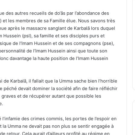
gue des autres recueils de do‘ās par l’abondance des
) et les membres de sa Famille élue. Nous savons très
enue après le massacre sanglant de Karbalā lors duquel
Hussein (psl), sa famille et ses disciples purs et
hysique de l’Imam Hussein et de ses compagnons (pse),
 personnalité de l’Imam Hussein ainsi que toute son
donc davantage la haute position de l’Imam Hussein
de Karbalā, il fallait que la Umma sache bien l’horrible
e péché devait dominer la société afin de faire réfléchir
 graves et de récupérer autant que possible les
e.
l’infamie des crimes commis, les portes de l’espoir en
et la Umma ne devait pas non plus se sentir engagée à
e retour. Cela aurait d’ailleurs profité au régime en