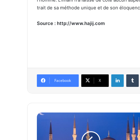
trait de sa méthode unique et de son éloquenc
Source : http://www.hajij.com
Linkedin
Tumb
Facebook
X
L
e
s
M