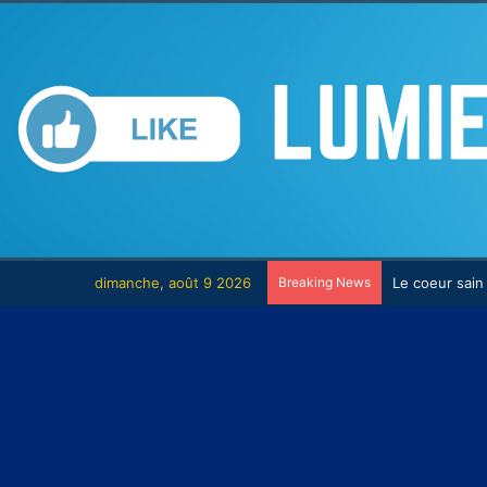
dimanche, août 9 2026
Breaking News
Le combat co