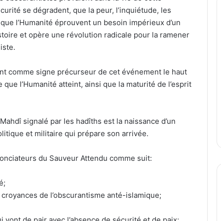
urité se dégradent, que la peur, l’inquiétude, les
ent que l’Humanité éprouvent un besoin impérieux d’un
toire et opère une révolution radicale pour la ramener
iste.
ent comme signe précurseur de cet événement le haut
que l’Humanité atteint, ainsi que la maturité de l’esprit
Mahdî signalé par les hadîths est la naissance d’un
tique et militaire qui prépare son arrivée.
nonciateurs du Sauveur Attendu comme suit:
é;
 croyances de l’obscurantisme anté-islamique;
i vont de pair avec l’absence de sécurité et de paix;