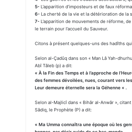
5-
L’apparition d’imposteurs et de faux réforma
6-
La cherté de la vie et la détérioration de la
7-
L’apparition de mouvements de réforme, de d
le terrain pour l’accueil du Sauveur.
Citons à présent quelques-uns des hadîths qui
Selon al-Çadûq dans son « Man Lâ Yah-dhurhu-l-
Abî Tâleb (p) a dit:
« À la Fin des Temps et à l’approche de l’Heu
des femmes dévoilées, nues, courant vers les pl
Leur demeure éternelle sera la Géhenne « .
Selon al-Majlicî dans « Bihâr al-Anwâr », citan
Sâdiq, le Prophète (P) a dit:
« Ma Umma connaîtra une époque où les gens 
bonnes, par désir avide de ce bas-monde.