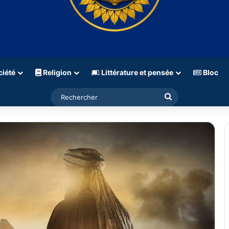
iété
Religion
Littérature et pensée
Bloc
Rechercher