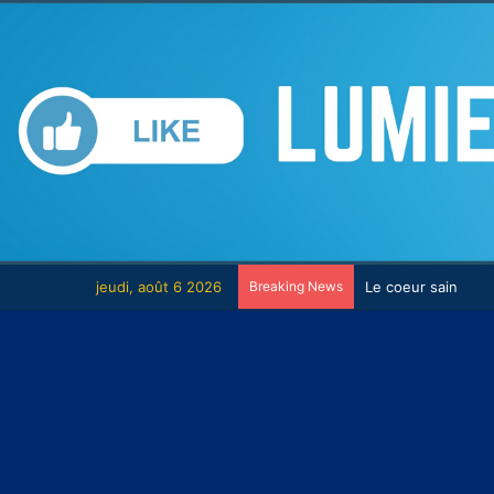
jeudi, août 6 2026
Breaking News
Le combat contre