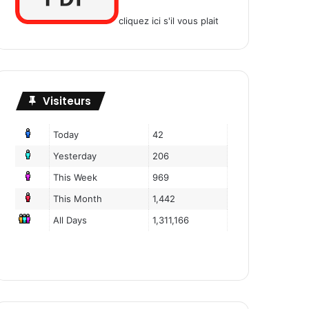
cliquez ici s'il vous plait
Visiteurs
Today
42
Yesterday
206
This Week
969
This Month
1,442
All Days
1,311,166