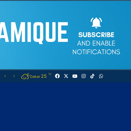
℃
25
Facebook
X
YouTube
Instagram
TikTok
WhatsApp
Dakar