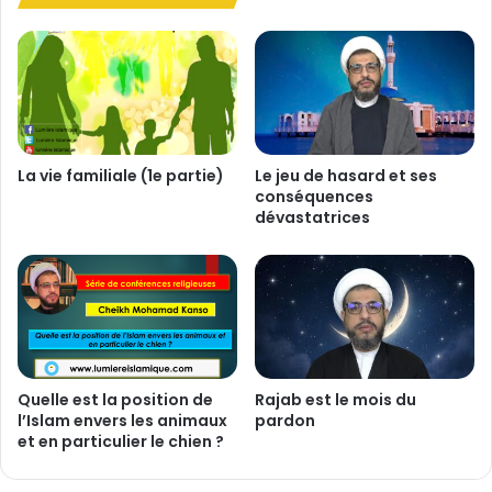
t
i
e
)
La vie familiale (1e partie)
Le jeu de hasard et ses
conséquences
dévastatrices
Quelle est la position de
Rajab est le mois du
l’Islam envers les animaux
pardon
et en particulier le chien ?