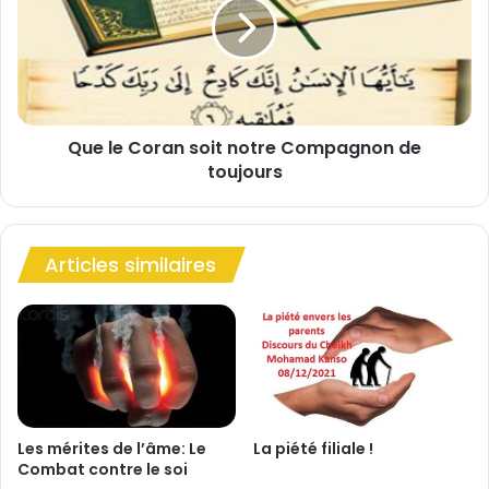
l
l
'
e
I
C
m
o
a
r
m
a
Que le Coran soit notre Compagnon de
A
n
l
toujours
s
i
o
(
i
p
t
)
Articles similaires
n
o
t
r
e
C
o
m
p
Les mérites de l’âme: Le
La piété filiale !
Combat contre le soi
a