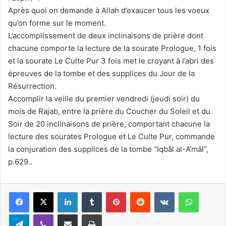
Après quoi on demande à Allah d’exaucer tous les voeux
qu’on forme sur le moment.
L’accomplissement de deux inclinaisons de prière dont
chacune comporte la lecture de la sourate Prologue, 1 fois
et la sourate Le Culte Pur 3 fois met le croyant à l’abri des
épreuves de la tombe et des supplices du Jour de la
Résurrection.
Accomplir la veille du premier vendredi (jeudi soir) du
mois de Rajab, entre la prière du Coucher du Soleil et du
Soir de 20 inclinaisons de prière, comportant chacune la
lecture des sourates Prologue et Le Culte Pur, commande
la conjuration des supplices de la tombe “Iqbâl al-A‘mâl”,
p.629..
Linkedin
Tumblr
Pinterest
Reddit
VKontakte
WhatsApp
Telegram
Viber
Partager par email
Imprimer