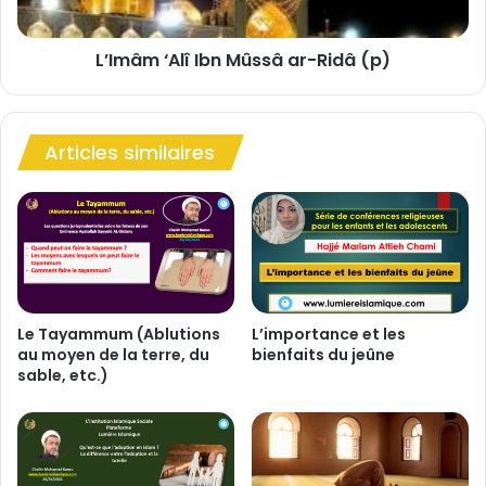
A
l
L’Imâm ‘Alî Ibn Mûssâ ar-Ridâ (p)
î
I
b
n
Articles similaires
M
û
s
s
â
a
r
-
R
Le Tayammum (Ablutions
L’importance et les
au moyen de la terre, du
bienfaits du jeûne
i
sable, etc.)
d
â
(
p
)