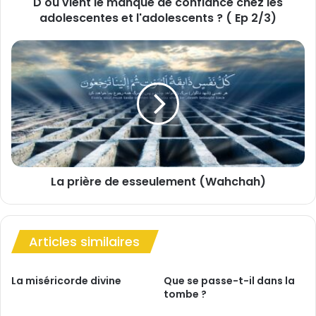
D'où vient le manque de confiance chez les
l
adolescentes et l'adolescents ? ( Ep 2/3)
e
m
a
L
n
a
q
p
u
r
e
i
d
è
e
r
c
e
o
d
n
La prière de esseulement (Wahchah)
e
f
e
i
s
a
s
n
Articles similaires
e
c
u
e
l
La miséricorde divine
Que se passe-t-il dans la
c
e
tombe ?
h
m
e
e