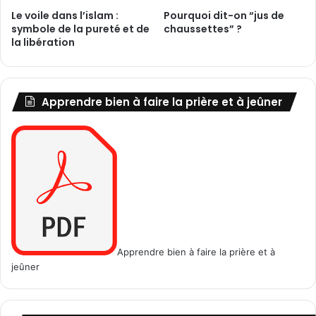
z
n
Le voile dans l’islam :
Pourquoi dit-on “jus de
l
t
symbole de la pureté et de
chaussettes” ?
e
la libération
(
s
W
a
a
d
h
o
Apprendre bien à faire la prière et à jeûner
c
l
h
e
a
s
h
c
)
e
n
t
e
s
e
Apprendre bien à faire la prière et à
t
jeûner
l
'
a