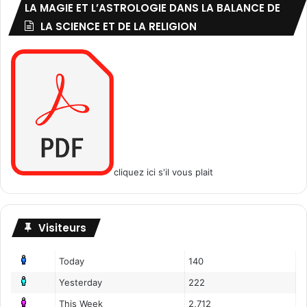
LA MAGIE ET L’ASTROLOGIE DANS LA BALANCE DE
d
o
LA SCIENCE ET DE LA RELIGION
l
e
s
c
e
n
t
s
?
(
cliquez ici s'il vous plait
E
p
2
/
Visiteurs
3
)
Today
140
Yesterday
222
This Week
2,712