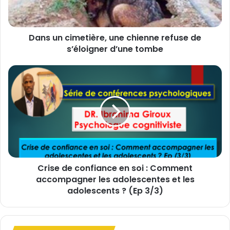
c
i
m
Dans un cimetière, une chienne refuse de
e
s’éloigner d’une tombe
t
i
è
C
r
r
e
i
,
s
u
e
n
d
e
e
c
c
h
o
i
Crise de confiance en soi : Comment
n
e
accompagner les adolescentes et les
f
n
i
adolescents ? (Ep 3/3)
n
a
e
n
r
c