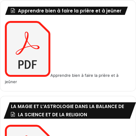
t
n
Apprendre bien à faire la prière et à jeûner
o
e
m
r
b
l
e
e
s
a
d
o
l
e
Apprendre bien à faire la prière et à
s
jeûner
c
e
n
t
LA MAGIE ET L’ASTROLOGIE DANS LA BALANCE DE
e
s
LA SCIENCE ET DE LA RELIGION
e
t
l