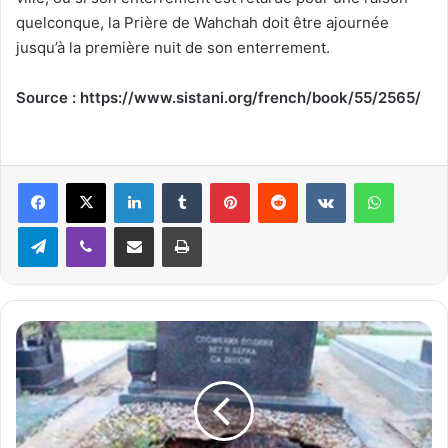
quelconque, la Prière de Wahchah doit être ajournée
jusqu’à la première nuit de son enterrement.
Source : https://www.sistani.org/french/book/55/2565/
Linkedin
Tumblr
Pinterest
Reddit
VKontakte
WhatsApp
Telegram
Viber
Partager par email
Imprimer
D
a
n
s
u
n