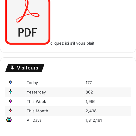
e
s
a
d
o
l
e
cliquez ici s'il vous plait
s
c
e
n
Visiteurs
t
s
Today
177
?
Yesterday
862
(
E
This Week
1,966
p
This Month
2,438
3
/
All Days
1,312,161
3
)