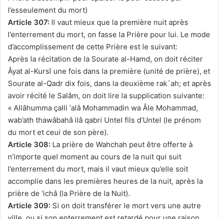
l’esseulement du mort)
Article 307:
Il vaut mieux que la première nuit après
l’enterrement du mort, on fasse la Prière pour lui. Le mode
d’accomplissement de cette Prière est le suivant:
Après la récitation de la Sourate al-Hamd, on doit réciter
Âyat al-Kursî une fois dans la première (unité de prière), et
Sourate al-Qadr dix fois, dans la deuxième rak`ah; et après
avoir récité le Salâm, on doit lire la supplication suivante:
« Allâhumma çalli ‘alâ Mohammadin wa Âle Mohammad,
wab’ath thawâbahâ ilâ qabri Untel fils d’Untel (le prénom
du mort et ceui de son père).
Article 308:
La prière de Wahchah peut être offerte à
n’importe quel moment au cours de la nuit qui suit
l’enterrement du mort, mais il vaut mieux qu’elle soit
accomplie dans les premières heures de la nuit, après la
prière de ‘ichâ (la Prière de la Nuit).
Article 309:
Si on doit transférer le mort vers une autre
ville, ou si son enterrement est retardé pour une raison