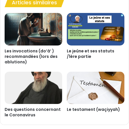
e
e
Articles similaires
f
e
u
n
s
s
e
o
d
i
e
:
s
C
’
o
Les invocations (do’â’ )
Le jeûne et ses statuts
é
m
recommandées (lors des
/1ère partie
l
ablutions)
m
o
e
i
n
g
t
n
a
e
c
r
c
d
o
Des questions concernant
Le testament (waçiyyah)
’
m
le Coronavirus
u
p
n
a
e
g