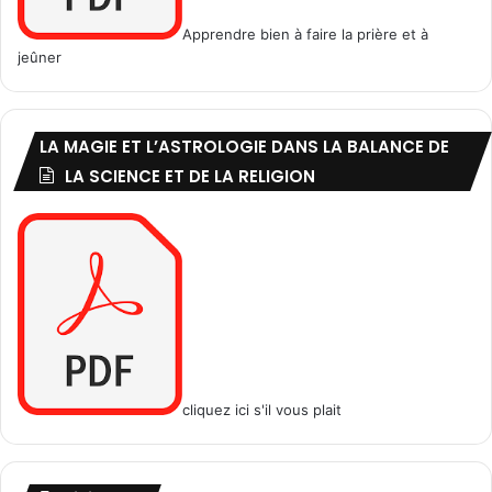
p
Apprendre bien à faire la prière et à
a
jeûner
s
d
e
s
LA MAGIE ET L’ASTROLOGIE DANS LA BALANCE DE
p
LA SCIENCE ET DE LA RELIGION
o
l
y
t
h
é
i
s
t
e
s
cliquez ici s'il vous plait