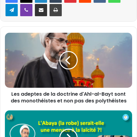
Telegram
Viber
Partager par email
Imprimer
L
e
s
a
d
e
p
t
e
Les adeptes de la doctrine d'Ahl-al-Bayt sont
s
des monothéistes et non pas des polythéistes
d
e
l
L
a
'
d
A
o
b