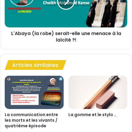
c
a
t
y
r
a
i
(
n
l
e
L'Abaya (la robe) serait-elle une menace à la
a
d
laïcité ?!
r
'
o
A
b
h
e
l
Articles similaires
)
-
s
a
e
l
r
-
a
B
i
a
t
y
-
t
e
La communication entre
La gomme et le stylo ..
s
les morts et les vivants /
l
quatrième épisode
o
l
n
e