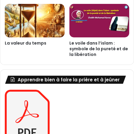
t
u
d
n
e
e
s
m
m
e
o
n
La valeur du temps
Le voile dans l’islam :
n
a
symbole de la pureté et de
o
c
la libération
t
e
h
à
é
l
i
a
Apprendre bien à faire la prière et à jeûner
s
l
t
a
e
ï
s
c
e
i
t
t
n
é
o
?
n
!