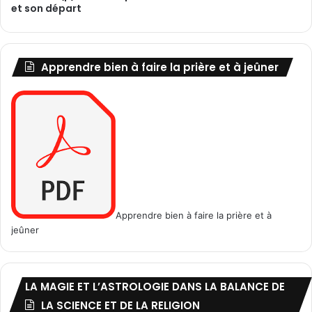
et son départ
a
n
x
i
Apprendre bien à faire la prière et à jeûner
é
t
é
e
t
l
'
a
n
g
Apprendre bien à faire la prière et à
o
jeûner
i
s
s
e
LA MAGIE ET L’ASTROLOGIE DANS LA BALANCE DE
LA SCIENCE ET DE LA RELIGION