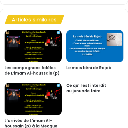
e
y
b
p
i
e
Articles similaires
e
r
n
t
-
e
ê
n
t
s
r
i
e
o
/
n
L
Les compagnons fidèles
Le mois béni de Rajab
a
de L’imam Al-houssain (p)
e
r
s
t
t
Ce qu’il est interdit
é
au junubde faire ..
r
r
e
i
s
e
s
l
,
L’arrivée de L’imam Al-
l
l
houssain (p) à la Mecque
e
'