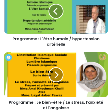
o
g
r
a
m
m
e
Programme : L'être humain / hypertension
:
artérielle
L
'
ê
P
t
r
r
o
e
g
h
r
u
a
m
m
a
m
i
e
n
Programme : Le bien-être / Le stress, l'anxiété
:
/
et l'angoisse
L
h