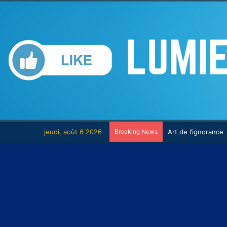
jeudi, août 6 2026
Breaking News
La scène du regre