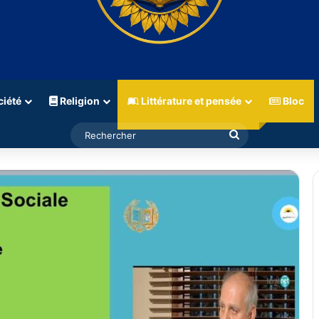
iété
Religion
Littérature et pensée
Bloc
Rechercher