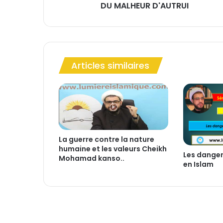
DU MALHEUR D'AUTRUI
Articles similaires
A
L
-
C
H
La guerre contre la nature
A
humaine et les valeurs Cheikh
M
Les dangers
Mohamad kanso..
A
en Islam
T
A
H
/
S