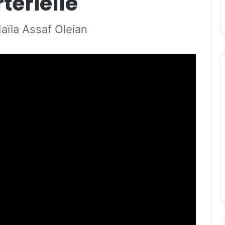
térielle
aïla Assaf Oleian