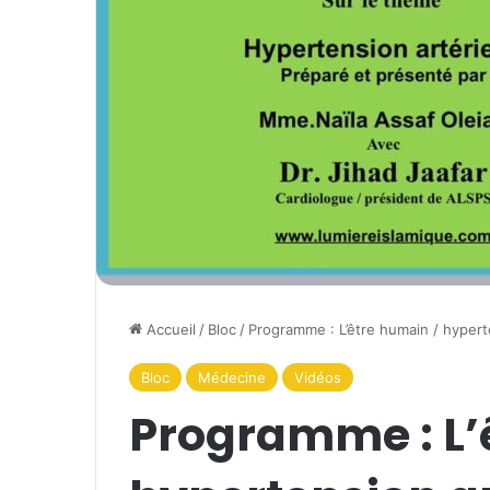
Accueil
/
Bloc
/
Programme : L’être humain / hyperte
Bloc
Médecine
Vidéos
Programme : L’