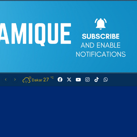
℃
27
Facebook
X
YouTube
Instagram
TikTok
WhatsApp
Dakar