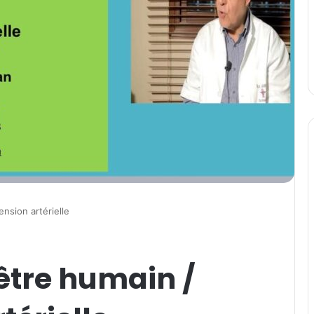
nsion artérielle
être humain /