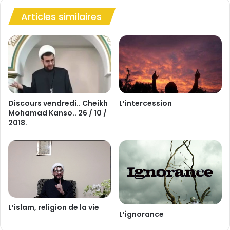
p
Articles similaires
e
r
s
t
i
t
i
o
n
Discours vendredi.. Cheikh
L’intercession
Mohamad Kanso.. 26 / 10 /
s
2018.
L’islam, religion de la vie
L’ignorance