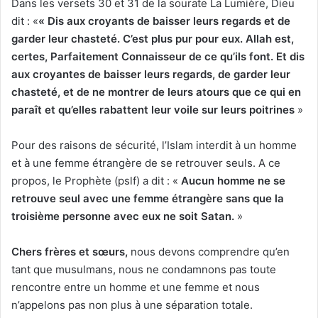
Dans les versets 30 et 31 de la sourate La Lumière, Dieu
dit : «
« Dis aux croyants de baisser leurs regards et de
garder leur chasteté. C’est plus pur pour eux. Allah est,
certes, Parfaitement Connaisseur de ce qu’ils font. Et dis
aux croyantes de baisser leurs regards, de garder leur
chasteté, et de ne montrer de leurs atours que ce qui en
paraît et qu’elles r
a
b
a
tte
nt
leur voile sur leurs poitrines
»
Pour des raisons de sécurité, l’Islam interdit à un homme
et à une femme étrangère de se retrouver seuls. A ce
propos, le Prophète (pslf) a dit : «
Aucu
n h
omme ne se
retrouve seul avec une femme étrangère sans que la
troisième personne avec eux ne soit Satan.
»
Chers frère
s e
t sœurs,
nous devons comprendre qu’en
tant que musulmans, nous ne condamnons pas toute
rencontre entre un homme et une femme et nous
n’appelons pas non plus à une séparation totale.