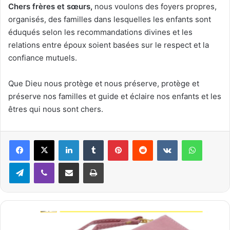
Chers frère
s e
t sœurs,
nous voulons des foyers propres,
organisés, des familles dans lesquelles les enfants sont
éduqués selon les recommandations divines et les
relations entre époux soient basées sur le respect et la
confiance mutuels.
Que Dieu nous protège et nous préserve, protège et
préserve nos familles et guide et éclaire nos enfants et les
êtres qui nous sont chers.
Linkedin
Tumblr
Pinterest
Reddit
VKontakte
WhatsApp
Telegram
Viber
Partager par email
Imprimer
L
a