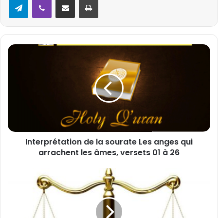
I
n
t
e
r
p
r
é
t
Interprétation de la sourate Les anges qui
a
arrachent les âmes, versets 01 à 26
t
i
o
E
n
s
d
t
e
-
l
c