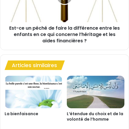
a
e
s
u
o
n
u
p
r
Est-ce un péché de faire la différence entre les
é
a
enfants en ce qui concerne l’héritage et les
c
t
h
aides financières ?
e
é
L
d
e
e
s
f
Articles similaires
a
a
n
i
g
r
e
e
s
l
q
a
u
d
i
i
La bienfaisance
L’étendue du choix et de la
a
f
volonté de l’homme
r
f