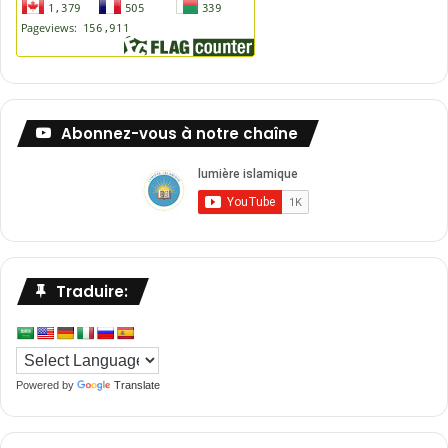
r
e
s
?
Abonnez-vous à notre chaîne
Traduire:
Powered by
Translate