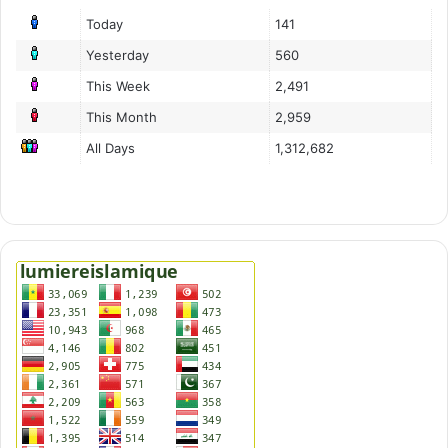
a
Today
141
g
e
Yesterday
560
e
This Week
2,491
t
This Month
2,959
l
e
All Days
1,312,682
s
a
i
d
e
s
f
i
n
a
n
c
i
è