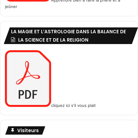
0
n
jeûner
1
c
à
e
2
q
LA MAGIE ET L’ASTROLOGIE DANS LA BALANCE DE
6
u
i
LA SCIENCE ET DE LA RELIGION
c
o
n
c
e
r
n
e
l
’
cliquez ici s'il vous plait
h
é
r
i
Visiteurs
t