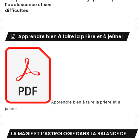
l’adolescence et ses
l
r
difficultés
e
a
s
v
c
e
e
r
Apprendre bien à faire la prière et à jeûner
n
s
t
l
e
'
s
a
e
p
t
p
l
l
e
i
s
c
a
a
Apprendre bien à faire la prière et à
d
t
jeûner
o
i
l
o
e
n
s
z
LA MAGIE ET L’ASTROLOGIE DANS LA BALANCE DE
c
o