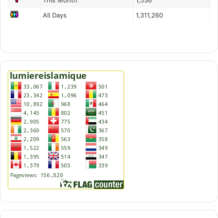
This Month
1,536
All Days
1,311,260