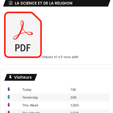
e
LA SCIENCE ET DE LA RELIGION
o
n
m
t
.
s
?
(
E
p
3
/
3
cliquez ici s'il vous plait
)
Visiteurs
Today
136
Yesterday
206
This Week
1,063