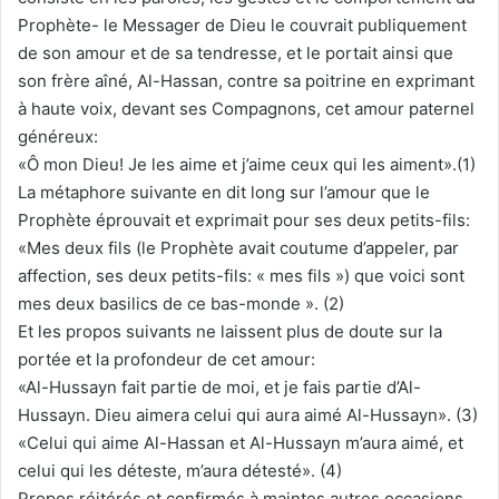
Prophète- le Messager de Dieu le couvrait publiquement
de son amour et de sa tendresse, et le portait ainsi que
son frère aîné, Al-Hassan, contre sa poitrine en exprimant
à haute voix, devant ses Compagnons, cet amour paternel
généreux:
«Ô mon Dieu! Je les aime et j’aime ceux qui les aiment».(1)
La métaphore suivante en dit long sur l’amour que le
Prophète éprouvait et exprimait pour ses deux petits-fils:
«Mes deux fils (le Prophète avait coutume d’appeler, par
affection, ses deux petits-fils: « mes fils ») que voici sont
mes deux basilics de ce bas-monde ». (2)
Et les propos suivants ne laissent plus de doute sur la
portée et la profondeur de cet amour:
«Al-Hussayn fait partie de moi, et je fais partie d’Al-
Hussayn. Dieu aimera celui qui aura aimé Al-Hussayn». (3)
«Celui qui aime Al-Hassan et Al-Hussayn m’aura aimé, et
celui qui les déteste, m’aura détesté». (4)
Propos réitérés et confirmés à maintes autres occasions.