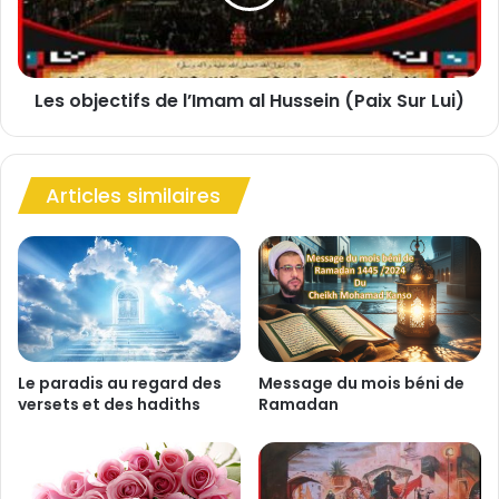
a
j
r
e
r
c
a
t
Les objectifs de l’Imam al Hussein (Paix Sur Lui)
m
i
f
s
d
Articles similaires
e
l
’
I
m
a
m
a
l
Le paradis au regard des
Message du mois béni de
versets et des hadiths
Ramadan
H
u
s
s
e