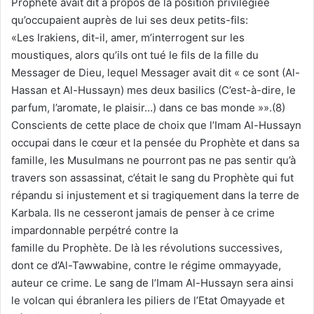
Prophète avait dit à propos de la position privilégiée
qu’occupaient auprès de lui ses deux petits-fils:
«Les Irakiens, dit-il, amer, m’interrogent sur les
moustiques, alors qu’ils ont tué le fils de la fille du
Messager de Dieu, lequel Messager avait dit « ce sont (Al-
Hassan et Al-Hussayn) mes deux basilics (C’est-à-dire, le
parfum, l’aromate, le plaisir…) dans ce bas monde »».(8)
Conscients de cette place de choix que l’Imam Al-Hussayn
occupai dans le cœur et la pensée du Prophète et dans sa
famille, les Musulmans ne pourront pas ne pas sentir qu’à
travers son assassinat, c’était le sang du Prophète qui fut
répandu si injustement et si tragiquement dans la terre de
Karbala. Ils ne cesseront jamais de penser à ce crime
impardonnable perpétré contre la
famille du Prophète. De là les révolutions successives,
dont ce d’Al-Tawwabine, contre le régime ommayyade,
auteur ce crime. Le sang de l’Imam Al-Hussayn sera ainsi
le volcan qui ébranlera les piliers de l’Etat Omayyade et