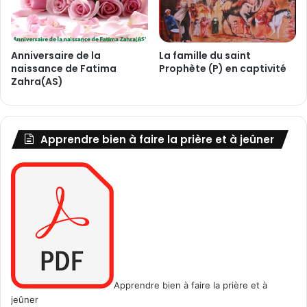
i
n
(
Anniversaire de la
La famille du saint
P
naissance de Fatima
Prophète (P) en captivité
a
Zahra(AS)
i
x
S
u
Apprendre bien à faire la prière et à jeûner
r
L
u
i
)
Apprendre bien à faire la prière et à
jeûner