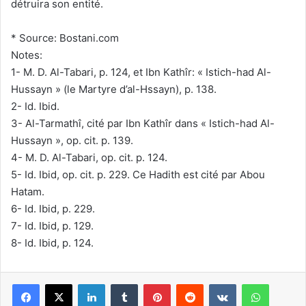
détruira son entité.
* Source: Bostani.com
Notes:
1- M. D. Al-Tabari, p. 124, et Ibn Kathîr: « Istich-had Al-
Hussayn » (le Martyre d’al-Hssayn), p. 138.
2- Id. Ibid.
3- Al-Tarmathî, cité par Ibn Kathîr dans « Istich-had Al-
Hussayn », op. cit. p. 139.
4- M. D. Al-Tabari, op. cit. p. 124.
5- Id. Ibid, op. cit. p. 229. Ce Hadith est cité par Abou
Hatam.
6- Id. Ibid, p. 229.
7- Id. Ibid, p. 129.
8- Id. Ibid, p. 124.
Linkedin
Tumblr
Pinterest
Reddit
VKontakte
WhatsApp