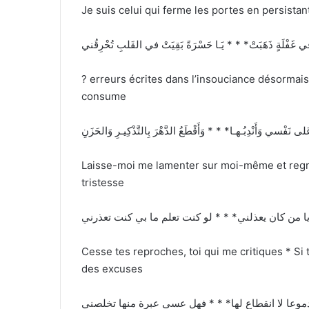
Je suis celui qui ferme les portes en persistan
تْ في غَفْلَةٍ ذَهَبَتْ* * * يَـا حَسْرَةً بَقِيَتْ في القَلبِ تُحْرِقُني
? erreurs écrites dans l’insouciance désormais
consume
ى نَفْسي وَأَنْدِبُـهـا* * * وَأَقْطَعُ الدَّهْرَ بِالتَّذْكِيـرِ وَالحَزَنِ
Laisse-moi me lamenter sur moi-même et regre
tristesse
 من كان يعذلني* * * لو كنت تعلم ما بي كنت تعذرني
Cesse tes reproches, toi qui me critiques * Si
des excuses
وعا لا انقطاع لها* * * فهل عسى عبرة منها تخلصني