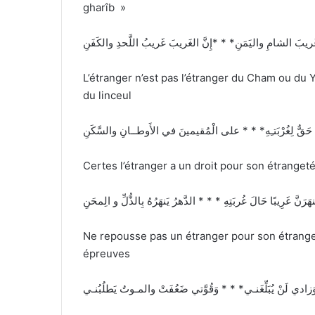
gharîb »
ريبَ الشامِ واليَمَنِ* * *إِنَّ الغَريبَ غَريبُ اللَّحدِ والكَفَنِ
L’étranger n’est pas l’étranger du Cham ou du Y
du linceul
َهُ حَقٌّ لِغُرْبَتـِهِ* * * على الْمُقيمينَ في الأَوطــانِ والسَّكَنِ
Certes l’étranger a un droit pour son étranget
نهَرَنَّ غَرِيبًا حَالَ غُربَتِهِ * * * الدَّهرُ يَنهَرُهُ بِالذُّلِّ و الِمحَنِ
Ne repousse pas un étranger pour son étrangeté
épreuves
زادي لَنْ يُبَلِّغَنـي* * * وَقُوَّتي ضَعُفَتْ والمـوتُ يَطلُبُنـي