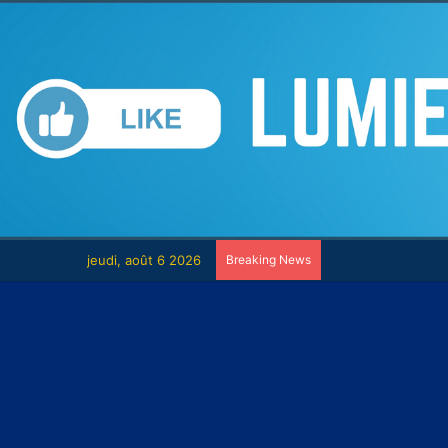
jeudi, août 6 2026
Breaking News
Le combat contre