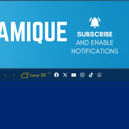
℃
30
Facebook
X
YouTube
Instagram
TikTok
WhatsApp
Dakar