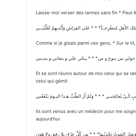
Laisse-moi verser des larmes sans fin * Peut êt
َ تلك الأَهلِ مُنطَرِحــَاً* * * عَلى الفِراشِ وَأَيْديهِمْ تُقَلِّبُنــي
Comme si je gisais parmi ces gens, * Sur le li
حولي من ينوح و من* * * يبكي علي و ينعاني و يندبني
Et se sont réunis autour de moi celui qui se l
celui qui gémit
بيبٍ كَـيْ يُعالِجَنـي * * * وَلَمْ أَرَ الطِّبَّ هـذا اليـومَ يَنْفَعُني
Ils sont venus avec un médecin pour me soigne
aujourd’hui
صَار المَوتُ يَجْذِبُـها* * * مِن كُلِّ عِرْقٍ بِلا رِفقٍ ولا هَوَنِ