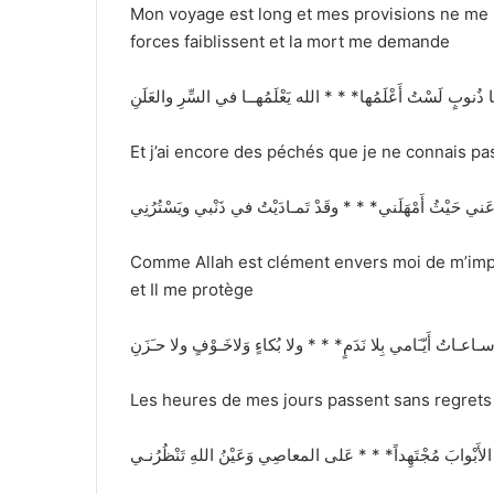
Mon voyage est long et mes provisions ne me 
forces faiblissent et la mort me demande
 ذُنوبٍ لَسْتُ أَعْلَمُها* * * الله يَعْلَمُهــا في السِّرِ والعَلَنِ
Et j’ai encore des péchés que je ne connais pas 
َ عَني حَيْثُ أَمْهَلَني* * * وقَدْ تَمـادَيْتُ في ذَنْبي ويَسْتُرُنِي
Comme Allah est clément envers moi de m’impar
et Il me protège
ُ سـاعـاتُ أَيّـَامي بِلا نَدَمٍ* * * ولا بُكاءٍ وَلاخَـوْفٍ ولا حـَزَنِ
Les heures de mes jours passent sans regrets *
ِقُ الأَبْوابَ مُجْتَهِداً* * * عَلى المعاصِي وَعَيْنُ اللهِ تَنْظُرُنـي