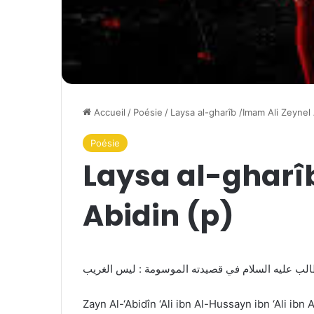
Accueil
/
Poésie
/
Laysa al-gharîb /Imam Ali Zeynel 
Poésie
Laysa al-gharî
Abidin (p)
الب عليه السلام في قصيدته الموسومة : ليس الغريب
Zayn Al-‘Abidîn ‘Ali ibn Al-Hussayn ibn ‘Ali ibn 