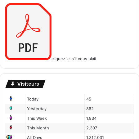
cliquez ici s'il vous plait
Visiteurs
Today
45
Yesterday
862
This Week
1,834
This Month
2,307
All Days
1,312,031