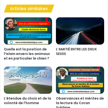
i
t
n
Articles similaires
t
é
e
p
n
u
d
i
e
s
z
a
q
b
u
l
'
Quelle est la position de
L’AMITIÉ ENTRE LES DEUX
e
l’Islam envers les animaux
SEXES
i
et en particulier le chien ?
/
l
i
g
n
r
t
a
a
n
r
d
i
i
s
s
L’étendue du choix et de la
Observances et mérites de
s
s
volonté de l’homme
la lecture du Coran
a
e
Sublime