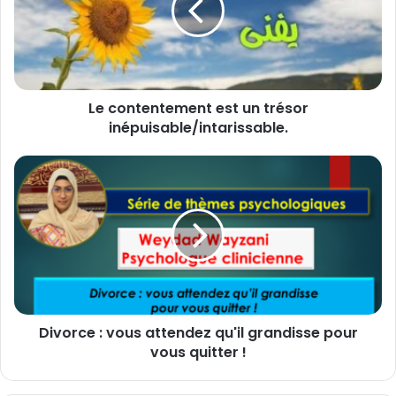
n
t
e
n
t
Le contentement est un trésor
e
inépuisable/intarissable.
m
e
n
D
t
i
e
v
s
o
t
r
u
c
n
e
t
:
r
v
é
Divorce : vous attendez qu'il grandisse pour
o
s
vous quitter !
u
o
s
r
a