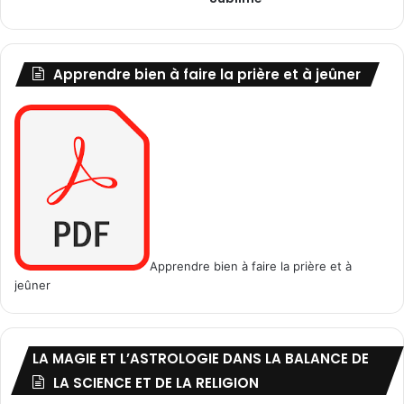
b
p
l
o
e
u
.
r
Apprendre bien à faire la prière et à jeûner
v
o
u
s
q
u
i
t
t
e
Apprendre bien à faire la prière et à
r
jeûner
!
LA MAGIE ET L’ASTROLOGIE DANS LA BALANCE DE
LA SCIENCE ET DE LA RELIGION