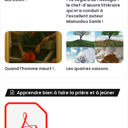
le chef-d’œuvre littéraire
i
qui m’a conduit à
n
l’excellent auteur
t
Mamadou Samb !
e
r
d
i
t
e
n
I
Quand l’homme meurt !..
Les quatres saisons..
s
l
a
m
Apprendre bien à faire la prière et à jeûner
?