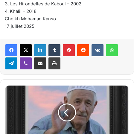
3. Les Hirondelles de Kaboul – 2002
4. Khalil – 2018
Cheikh Mohamad Kanso
17 juillet 2025
Linkedin
Tumblr
Pinterest
Reddit
VKontakte
WhatsApp
Telegram
Viber
Partager par email
Imprimer
L
e
s
l
a
r
m
e