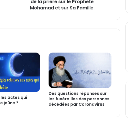
de la prière sur le Prophète
t
c
Mohamad et sur Sa Famille.
h
e
m
i
n
/
L
e
s
b
i
e
n
f
Des questions réponses sur
 les actes qui
a
les funérailles des personnes
le jeûne ?
i
décédées par Coronavirus
t
s
d
e