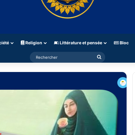
iété
Religion
Littérature et pensée
Bloc
Rechercher