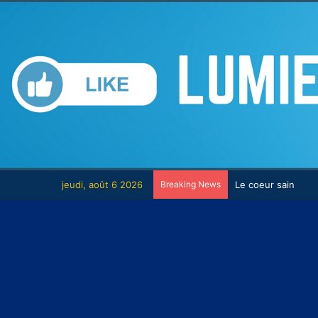
jeudi, août 6 2026
Breaking News
Le combat contre