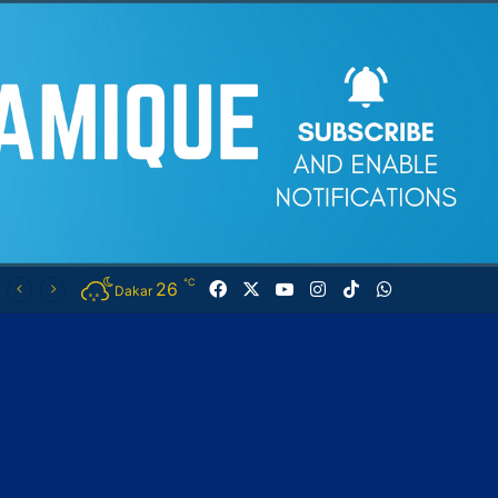
℃
26
Facebook
X
YouTube
Instagram
TikTok
WhatsApp
Dakar