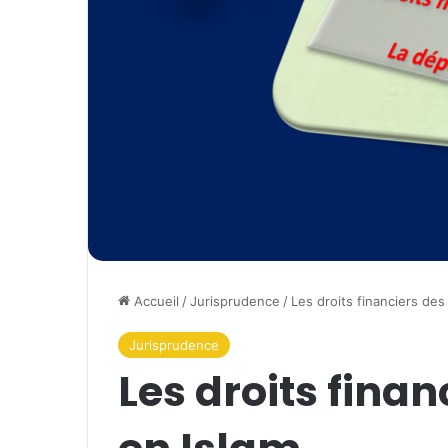
Accueil
/
Jurisprudence
/
Les droits financiers de
Jurisprudence
Les droits fina