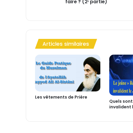
faire ? (2ᵉ partie)
o
u
r
q
u
o
i
Articles similaires
d
e
v
o
n
s
-
n
o
Les vêtements de Prière
Quels sont
u
invalident 
s
l
e
f
a