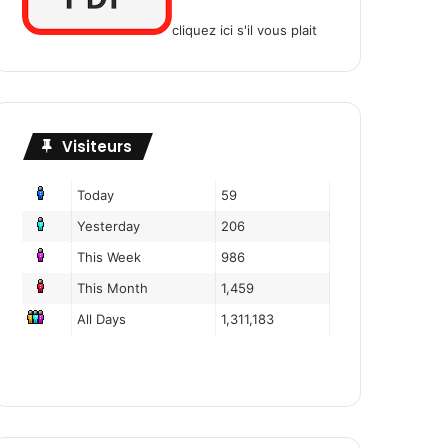
cliquez ici s'il vous plait
Visiteurs
Today
59
Yesterday
206
This Week
986
This Month
1,459
All Days
1,311,183