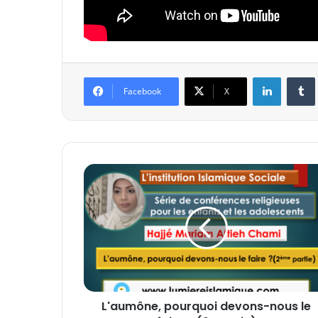
Linkedin
Tumb
Facebook
X
L
'
a
u
m
ô
n
e
,
L'aumône, pourquoi devons-nous le
p