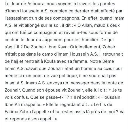
Le Jour de Ashoura, nous voyons à travers les paroles
d’Imam Houssein A.S. combien ce dernier était affecté par
l’assassinat d’un de ses compagnons. En effet, quand Imam
A.S. le vit allongé sur le sol, il dit : « Ô Allah, maudis ceux
qui ont tué ce compagnon et réveille-les sous forme de
cochon le Jour du Jugement pour les humilier. De qui
s’agit-il ? De Zouhair ibne Kayn. Originellement, Zohair
n’était pas dans le camp d’Imam Houssein A.S. Il retournait
de hajj et rentrait à Koufa avec sa femme. Notre 3ème
Imam A.S. savait que Zouhair était un homme au cœur pur
même si d’un point de vue politique, il ne soutenait pas
Imam A.S. Imam A.S. envoya un messager dans la tente de
Zouhair. Quand son épouse vit Zouhair, elle lui dit : « Je te
vois confus. Que se passe-t-il ? » Il répondit : « Houssain
Ibne Ali m’appelle. » Elle le regarda et dit : « Le fils de
Fatima Zahra t’appelle et tu restes assis là près de moi ? Va
et réponds à son appel ! »