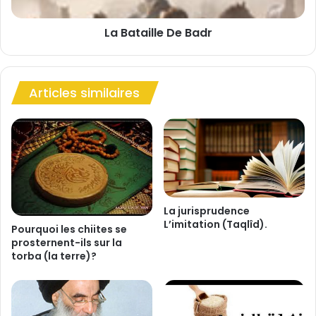
l
l
a
l
S
La Bataille De Badr
e
u
D
n
e
n
B
a
Articles similaires
a
h
d
e
r
t
s
a
p
l
a
La jurisprudence
c
L’imitation (Taqlîd).
Pourquoi les chiites se
e
prosternent-ils sur la
(
torba (la terre)?
c
e
l
l