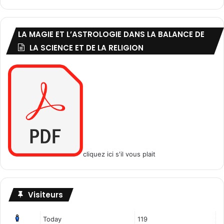
C
o
r
LA MAGIE ET L’ASTROLOGIE DANS LA BALANCE DE
a
n
LA SCIENCE ET DE LA RELIGION
cliquez ici s'il vous plait
Visiteurs
Today
119