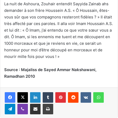
La nuit de Ashoura, Zouhair entendit Sayyida Zainab ahs
demander à son frère Houssein A.S. « Ô Houssain, êtes-
vous sûr que vos compagnons resteront fidèles ? » Il était
très affecté par ces paroles. Il alla voir Imam Houssain A.S.
et lui dit : « Ô Imam, j’ai entendu ce que votre sœur vous a
dit. Ô Imam, si les ennemis me tuent et me découpent en
1000 morceaux et que je reviens en vie, ce serait un
honneur pour moi d’être découpé en morceaux et de
mourir mille fois pour vous ! »
Source : Majaliss de Sayed Ammar Nakshawani,
Ramadhan 2010
Linkedin
Tumblr
Pinterest
Reddit
VKontakte
WhatsApp
Telegram
Viber
Partager par email
Imprimer