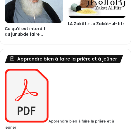
e
d
'
A
LA Zakât » La Zakât-ul-fitr
Ce qu’il est interdit
h
au junubde faire ..
l
-
u
l
Apprendre bien à faire la prière et à jeûner
-
B
a
y
t
)
d
a
n
s
l
Apprendre bien à faire la prière et à
e
jeûner