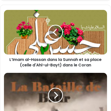
L
’
I
m
a
m
a
l
-
L’Imam al-Hassan dans la Sunnah et sa place
H
(celle d'Ahl-ul-Bayt) dans le Coran
a
s
s
L
a
a
n
B
d
a
a
t
n
a
s
i