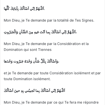
َللّـهُمَّ اِنّي اَسْاَلُكَ بِآياتِكَ كُلِّها.
ا
Mon Dieu, je Te demande par la totalité de Tes Signes.
اَللّـهُمَّ اِنّي اَسْاَلُكَ بِما اَنْتَ فيهِ مِنَ الشَّأنِ وَالْجَبَرُوتِ،
Mon Dieu, je Te demande par la Considération et la
Domination qui sont Tiennes
وَاَسْاَلُكَ بِكُلِّ شَأْن وَحْدَهُ جَبَرُوت وَحْدَها،
et je Te demande par toute Considération isolément et par
toute Domination isolément.
اَللّـهُمَّ اِنّي اَسْاَلُكَ بِما تُجيبُني بِهِ حينَ اَسْاَلُكَ
Mon Dieu, je Te demande par ce qui Te fera me répondre