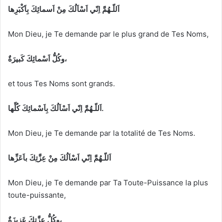
اَللّـهُمَّ اِنّي اَسْاَلُكَ مِنْ اَسمائِكَ بِاَكْبَرِها
Mon Dieu, je Te demande par le plus grand de Tes Noms,
وكُلُّ اَسْمائِكَ كَبيرَةٌ،
et tous Tes Noms sont grands.
اَللّـهُمَّ اِنّي اَسْاَلُكَ بِاَسْمائِكَ كُلِّها.
Mon Dieu, je Te demande par la totalité de Tes Noms.
اَللّـهُمَّ اِنّي اَسْاَلُكَ مِنْ عِزَّتِكَ باَعَزِّها
Mon Dieu, je Te demande par Ta Toute-Puissance la plus
toute-puissante,
وكُلُّ عِزَّتِكَ عَزيزَةٌ،