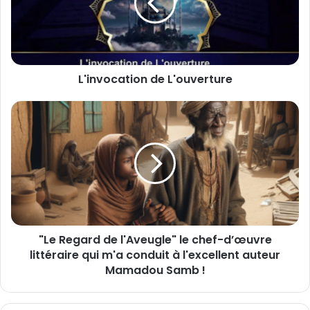
v
o
c
a
t
L'invocation de L'ouverture
i
o
n
"
d
L
e
e
L
R
'
e
o
g
u
a
v
r
e
d
"Le Regard de l'Aveugle" le chef-d’œuvre
r
d
t
littéraire qui m'a conduit à l'excellent auteur
e
u
l
Mamadou Samb !
r
'
e
A