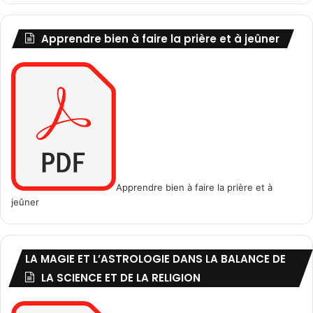
i
t
Apprendre bien à faire la prière et à jeûner
t
é
r
a
i
r
e
q
u
i
Apprendre bien à faire la prière et à
m
jeûner
'
a
c
o
LA MAGIE ET L’ASTROLOGIE DANS LA BALANCE DE
n
d
LA SCIENCE ET DE LA RELIGION
u
i