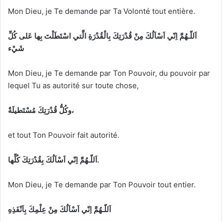
Mon Dieu, je Te demande par Ta Volonté tout entière.
اَللّـهُمَّ اِنّي اَسْاَلُكَ مِنْ قُدْرَتِكَ بِالْقُدْرَةِ الَّتي اسْتَطَلْتَ بِها عَلى كُلِّ
شَيْء
Mon Dieu, je Te demande par Ton Pouvoir, du pouvoir par
lequel Tu as autorité sur toute chose,
وكُلُّ قُدْرَتِكَ مُسْتَطيلَةٌ،
et tout Ton Pouvoir fait autorité.
اَللّـهُمَّ اِنّي اَسْاَلُكَ بِقُدْرَتِكَ كُلِّها.
Mon Dieu, je Te demande par Ton Pouvoir tout entier.
اَللّـهُمَّ اِنّي اَسْاَلُكَ مِنْ عِلْمِكَ بِاَنْفَذِهِ