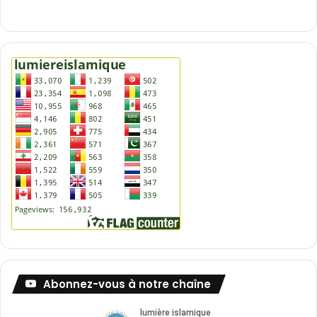
m
a
d
o
u
S
a
m
b
!
Abonnez-vous à notre chaîne