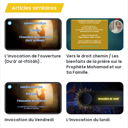
v
e
Articles similaires
u
g
l
e
"
l
e
c
L’invocation de l’ouverture
Vers le droit chemin / Les
h
(Du’â’ al-Iftitâh)..
bienfaits de la prière sur le
Prophète Mohamad et sur
e
Sa Famille.
f
-
d
’
œ
u
v
r
Invocation du Vendredi
L’Invocation du lundi
e
l