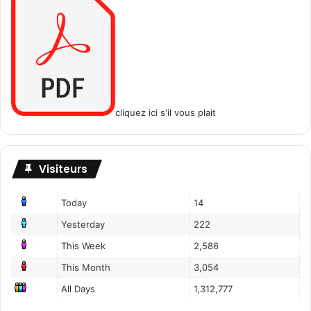
t
à
l
'
e
x
c
e
cliquez ici s'il vous plait
l
l
e
n
Visiteurs
t
a
Today
14
u
Yesterday
222
t
e
This Week
2,586
u
This Month
3,054
r
M
All Days
1,312,777
a