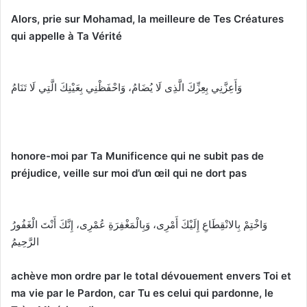
Alors, prie sur Mohamad, la meilleure de Tes Créatures
qui appelle à Ta Vérité
وَأَعِزَّنِي بِعِزِّكَ الَّذِى لَا يُضَامُ، وَاحْفَظْنِي بِعَيْنِكَ الَّتِي لَا تَنَامُ
honore-moi par Ta Munificence qui ne subit pas de
préjudice, veille sur moi d’un œil qui ne dort pas
وَاخْتِمْ بِالانْقِطَاعِ إِلَيْكَ أَمْرِى، وَبِالْمَغْفِرَةِ عُمْرِى، إِنَّكَ أَنْتَ الْغَفُورُ
الرَّحِيمُ
achève mon ordre par le total dévouement envers Toi et
ma vie par le Pardon, car Tu es celui qui pardonne, le