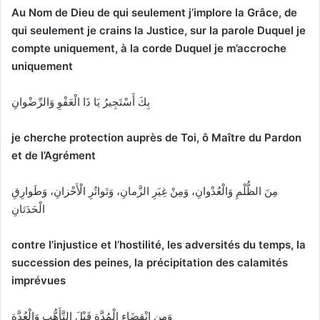
Au Nom de Dieu de qui seulement j’implore la Grâce, de
qui seulement je crains la Justice, sur la parole Duquel je
compte uniquement, à la corde Duquel je m’accroche
uniquement
بِكَ أَسْتَجِيرُ يَا ذَا الْعَفْوِ وَالرِّضْوانِ
je cherche protection auprès de Toi, ô Maître du Pardon
et de l’Agrément
مِنَ الظُّلْمِ وَالْعُدْوانِ، وَمِنْ غِيَرِ الزَّمانِ، وَتَواتُرِ الْأَحْزانِ، وَطَوارِقِ
الْحَدَثانِ
contre l’injustice et l’hostilité, les adversités du temps, la
succession des peines, la précipitation des calamités
imprévues
وَمِنِ انْقِضَاءِ الْمُدَّةِ قَبْلَ التَّأَهُّبِ وَالْعُدَّةِ