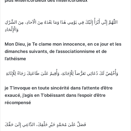
plus Miséricordieux des miséricordieux
اللّٰهُمَّ إِنِّي أَبْرَأُ إِلَيْكَ فِي يَوْمِي هٰذَا وَمَا بَعْدَهُ مِنَ الْآحادِ، مِنَ الشِّرْكِ
وَالْإِلْحَادِ
Mon Dieu, je Te clame mon innocence, en ce jour et les
dimanches suivants, de l’associationnisme et de
l’athéisme
وَأُخْلِصُ لَكَ دُعَائِي تَعَرُّضاً لِلْإِجَابَةِ، وَأُقِيمُ عَلَىٰ طَاعَتِكَ رَجَاءً لِلْإِثَابَةِ
je T’invoque en toute sincérité dans l’attente d’être
exaucé, j’agis en T’obéissant dans l’espoir d’être
récompensé
فَصَلِّ عَلَىٰ مُحَمَّدٍ خَيْرِ خَلْقِكَ، الدَّاعِي إِلَىٰ حَقِّكَ