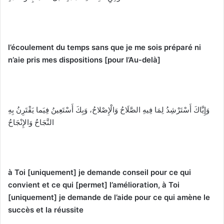
l’écoulement du temps sans que je me sois préparé ni
n’aie pris mes dispositions [pour l’Au-delà]
وَإِيَّاكَ أَسْتَرْشِدُ لِمَا فِيهِ الصَّلَاحُ وَالْإِصْلاحُ، وَبِكَ أَسْتَعِينُ فِيَما يَقْتَرِنُ بِهِ
النَّجَاحُ وَالإِنْجَاحُ
à Toi [uniquement] je demande conseil pour ce qui
convient et ce qui [permet] l’amélioration, à Toi
[uniquement] je demande de l’aide pour ce qui amène le
succès et la réussite