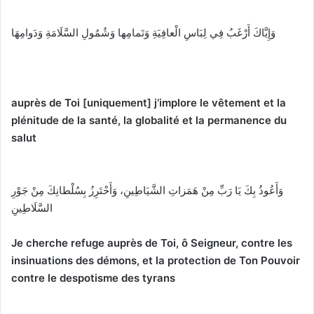
وَإِيَّاكَ أَرْغَبُ فِي لِبَاسِ الْعافِيَةِ وَتَمامِها وَشُمُولِ السَّلَامَةِ وَدَوامِهَا
auprès de Toi [uniquement] j’implore le vêtement et la
plénitude de la santé, la globalité et la permanence du
salut
وَأَعُوذُ بِكَ يَا رَبِّ مِنْ هَمَزاتِ الشَّيَاطِينِ، وَأَحْتَرِزُ بِسُلْطانِكَ مِنْ جَوْرِ
السَّلَاطِينِ
Je cherche refuge auprès de Toi, ô Seigneur, contre les
insinuations des démons, et la protection de Ton Pouvoir
contre le despotisme des tyrans