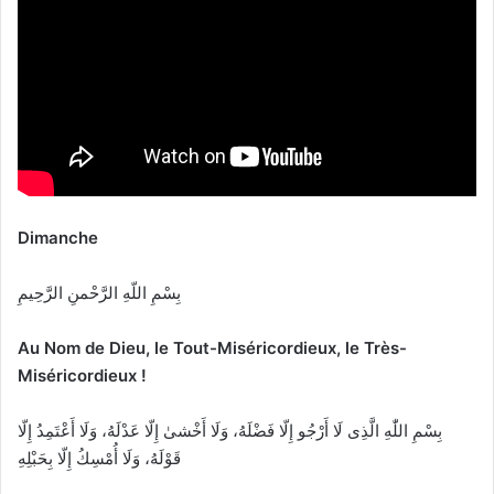
Dimanche
بِسْمِ اللّهِ الرَّحْمنِ الرَّحِيمِ
Au Nom de Dieu, le Tout-Miséricordieux, le Très-
Miséricordieux !
بِسْمِ اللّٰهِ الَّذِى لَا أَرْجُو إِلّا فَضْلَهُ، وَلَا أَخْشىٰ إِلّا عَدْلَهُ، وَلَا أَعْتَمِدُ إِلّا
قَوْلَهُ، وَلَا أُمْسِكُ إِلّا بِحَبْلِهِ