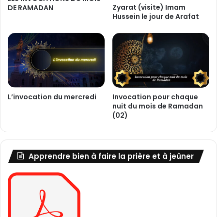
e
Zyarat (visite) Imam
DE RAMADAN
d
Hussein le jour de Arafat
é
g
u
i
s
e
m
L’invocation du mercredi
Invocation pour chaque
e
nuit du mois de Ramadan
n
(02)
t
e
t
l
Apprendre bien à faire la prière et à jeûner
'
i
m
a
g
e