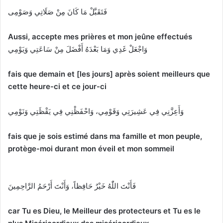
فَتَقَبَّلْ مَا كَانَ مِنْ صَلَاتِي وَصَوْمِى
Aussi, accepte mes prières et mon jeûne effectués
وَاجْعَلْ غَدِي وَمَا بَعْدَهُ أَفْضَلَ مِنْ سَاعَتِي وَيَوْمِي
fais que demain et [les jours] après soient meilleurs que
cette heure-ci et ce jour-ci
وَأَعِزَّنِي فِي عَشِيرَتِي وَقَوْمِي، وَاحْفَظْنِي فِي يَقْظَتِي وَنَوْمِي
fais que je sois estimé dans ma famille et mon peuple,
protège-moi durant mon éveil et mon sommeil
فَأَنْتَ اللّٰهُ خَيْرٌ حَافِظاً، وَأَنْتَ أَرْحَمُ الرَّاحِمِينَ
car Tu es Dieu, le Meilleur des protecteurs et Tu es le